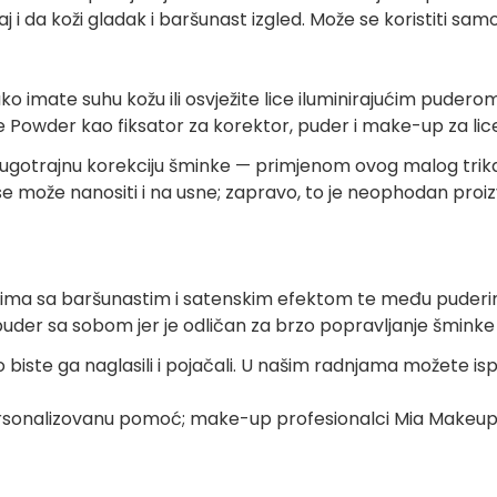
aj i da koži gladak i baršunast izgled. Može se koristiti sa
ako imate suhu kožu ili osvježite lice iluminirajućim puder
Powder kao fiksator za korektor, puder i make-up za lice
ugotrajnu korekciju šminke — primjenom ovog malog trika,
može nanositi i na usne; zapravo, to je neophodan proizvo
ma sa baršunastim i satenskim efektom te među puderima 
puder sa sobom jer je odličan za brzo popravljanje šminke d
biste ga naglasili i pojačali. U našim radnjama možete ispr
personalizovanu pomoć; make-up profesionalci Mia Makeup