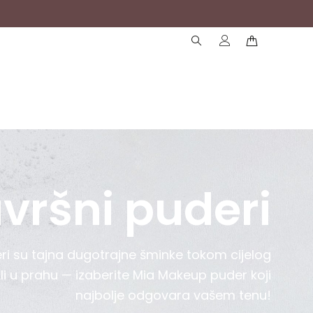
( )
( )
vršni puderi
ri su tajna dugotrajne šminke tokom cijelog
li u prahu — izaberite Mia Makeup puder koji
najbolje odgovara vašem tenu!