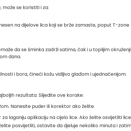
može se koristiti i za:
Nanesen na dijelove lica koji se brže zamaste, poput T-zone
maže da se šminka zadrži satima, čak i u toplijim okružen
okom dana.
nosti i bora, čineći kožu vidljivo glađom i ujednačenijom.
boljih rezultata. Slijedite ove korake:
om. Nanesite puder ili korektor ako želite.
 laganiju aplikaciju na cijelo lice. Ako želite osvijetliti lic
ite posvijetliti, ostavite da djeluje nekoliko minuta i zat