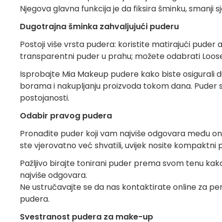
Njegova glavna funkcija je da fiksira šminku, smanji sj
Dugotrajna šminka zahvaljujući puderu
Postoji više vrsta pudera: koristite matirajući puder 
transparentni puder u prahu; možete odabrati Loose 
Isprobajte Mia Makeup pudere kako biste osigurali d
borama i nakupljanju proizvoda tokom dana. Puder se 
postojanosti.
Odabir pravog pudera
Pronađite puder koji vam najviše odgovara među oni
ste vjerovatno već shvatili, uvijek nosite kompaktni 
Pažljivo birajte tonirani puder prema svom tenu kako 
najviše odgovara.
Ne ustručavajte se da nas kontaktirate online za 
pudera.
Svestranost pudera za make-up