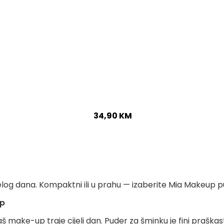
34,90
KM
elog dana. Kompaktni ili u prahu — izaberite Mia Makeup 
up
ake-up traje cijeli dan. Puder za šminku je fini praškasti