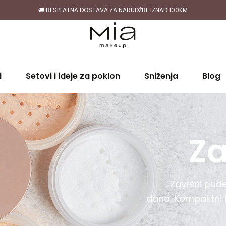
🚚 BESPLATNA DOSTAVA ZA NARUDŽBE IZNAD 100KM
i
Setovi i ideje za poklon
Sniženja
Blog
Za
Završni pude
dana. Kompaktni i