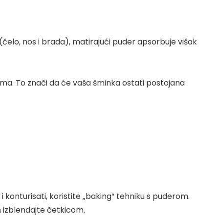
 (čelo, nos i brada), matirajući puder apsorbuje višak
jima. To znači da će vaša šminka ostati postojana
e i konturisati, koristite „baking“ tehniku s puderom.
im izblendajte četkicom.