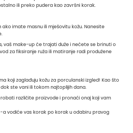
mostalno ili preko pudera kao završni korak.
om ako imate masnu ili mješovitu kožu. Nanesite
.
 vaš make-up će trajati duže i nećete se brinuti o
d za fiksiranje ruža ili matiranje radi produžene
koji zaglađuju kožu za porculanski izgled! Kao što
ok ste vani ili tokom najtoplijih dana.
obati različite proizvode i pronaći onaj koji vam
-a vodiće vas korak po korak u odabiru pravog