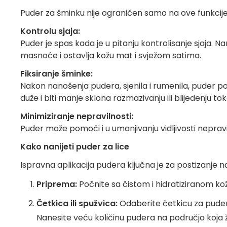
Puder za šminku nije ograničen samo na ove funkcije; 
Kontrolu sjaja:
Puder je spas kada je u pitanju kontrolisanje sjaja. 
masnoće i ostavlja kožu mat i svježom satima.
Fiksiranje šminke:
Nakon nanošenja pudera, sjenila i rumenila, puder po
duže i biti manje sklona razmazivanju ili blijedenju t
Minimiziranje nepravilnosti:
Puder može pomoći i u umanjivanju vidljivosti nepravil
Kako nanijeti puder za lice
Ispravna aplikacija pudera ključna je za postizanje naj
Priprema:
Počnite sa čistom i hidratiziranom kož
Četkica ili spužvica:
Odaberite četkicu za puder za
Nanesite veću količinu pudera na područja koja žel