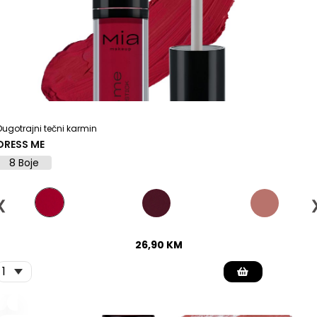
Dugotrajni tečni karmin
DRESS ME
8 Boje
❮
26,90
KM