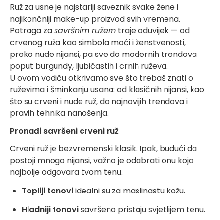
Ruž za usne je najstariji saveznik svake žene i
najikončniji make-up proizvod svih vremena.
Potraga za
savršnim ružem
traje oduvijek — od
crvenog ruža kao simbola moći i ženstvenosti,
preko nude nijansi, pa sve do modernih trendova
poput burgundy, ljubičastih i crnih ruževa.
U ovom vodiču otkrivamo sve što trebaš znati o
ruževima i šminkanju usana: od klasičnih nijansi, kao
što su crveni i nude ruž, do najnovijih trendova i
pravih tehnika nanošenja.
Pronađi savršeni crveni ruž
Crveni ruž je bezvremenski klasik. Ipak, budući da
postoji mnogo nijansi, važno je odabrati onu koja
najbolje odgovara tvom tenu.
Topliji tonovi
idealni su za maslinastu kožu.
Hladniji tonovi
savršeno pristaju svjetlijem tenu.