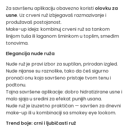
Za savršenu aplikaciju obavezno koristi
olovku za
usne
. Uz crveni ruž izbjegavaš razmazivanje i
produžavaš postojanost.
Make-up ideja: kombinuj crveni ruž sa tankom
linijom tuša ili laganom šminkom u toplim, smeđim
tonovima.
Elegancija nude ruža
Nude ruž je pravi izbor za suptilan, prirodan izgled.
Nude nijanse su raznolike, tako da ćeš sigurno
pronaći onu koja savršeno pristaje tvom tenu i
podtonu.
Tajna savršene aplikacije: dobro hidratizirane usne i
malo sjaja u sredini za efekat punijih usana.
Nude ruž je izuzetno praktičan — savršen za dnevni
make-up ili u kombinaciji sa smokey eye lookom.
Trend boje: crni i ljubičasti ruž