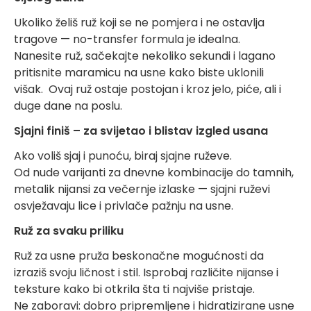
Ukoliko želiš ruž koji se ne pomjera i ne ostavlja
tragove — no-transfer formula je idealna.
Nanesite ruž, sačekajte nekoliko sekundi i lagano
pritisnite maramicu na usne kako biste uklonili
višak. Ovaj ruž ostaje postojan i kroz jelo, piće, ali i
duge dane na poslu.
Sjajni finiš – za svijetao i blistav izgled usana
Ako voliš sjaj i punoću, biraj sjajne ruževe.
Od nude varijanti za dnevne kombinacije do tamnih,
metalik nijansi za večernje izlaske — sjajni ruževi
osvježavaju lice i privlače pažnju na usne.
Ruž za svaku priliku
Ruž za usne pruža beskonačne mogućnosti da
izraziš svoju ličnost i stil. Isprobaj različite nijanse i
teksture kako bi otkrila šta ti najviše pristaje.
Ne zaboravi: dobro pripremljene i hidratizirane usne