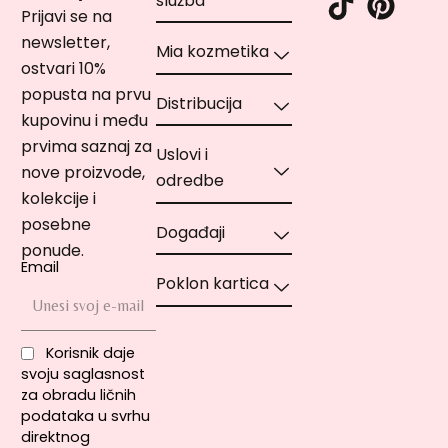
služba
Prijavi se na
newsletter,
Mia kozmetika
ostvari 10%
popusta na prvu
Distribucija
kupovinu i među
prvima saznaj za
Uslovi i
nove proizvode,
odredbe
kolekcije i
posebne
Događaji
ponude.
Email
Poklon kartica
Korisnik daje
svoju saglasnost
za obradu ličnih
podataka u svrhu
direktnog