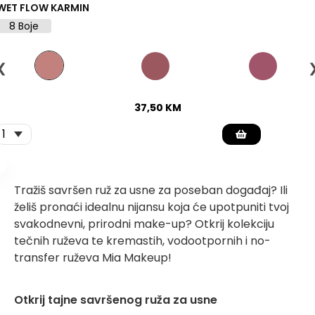
WET FLOW KARMIN
8 Boje
❮
37,50
KM
Tražiš savršen ruž za usne za poseban događaj? Ili
želiš pronaći idealnu nijansu koja će upotpuniti tvoj
svakodnevni, prirodni make-up? Otkrij kolekciju
tečnih ruževa te kremastih, vodootpornih i no-
transfer ruževa Mia Makeup!
Otkrij tajne savršenog ruža za usne