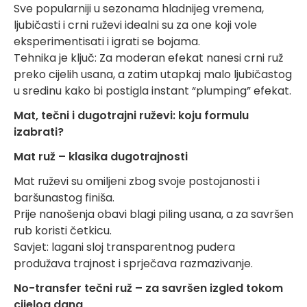
Sve popularniji u sezonama hladnijeg vremena,
ljubičasti i crni ruževi idealni su za one koji vole
eksperimentisati i igrati se bojama.
Tehnika je ključ: Za moderan efekat nanesi crni ruž
preko cijelih usana, a zatim utapkaj malo ljubičastog
u sredinu kako bi postigla instant “plumping” efekat.
Mat, tečni i dugotrajni ruževi: koju formulu
izabrati?
Mat ruž – klasika dugotrajnosti
Mat ruževi su omiljeni zbog svoje postojanosti i
baršunastog finiša.
Prije nanošenja obavi blagi piling usana, a za savršen
rub koristi četkicu.
Savjet: lagani sloj transparentnog pudera
produžava trajnost i sprječava razmazivanje.
No-transfer tečni ruž – za savršen izgled tokom
cijelog dana