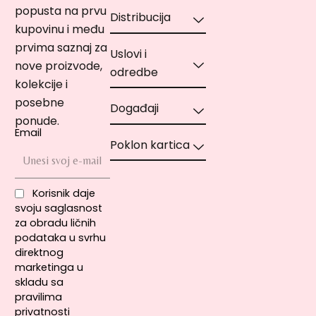
popusta na prvu
Distribucija
kupovinu i među
prvima saznaj za
Uslovi i
nove proizvode,
odredbe
kolekcije i
posebne
Događaji
ponude.
Email
Poklon kartica
Korisnik daje
svoju saglasnost
za obradu ličnih
podataka u svrhu
direktnog
marketinga u
skladu sa
pravilima
privatnosti