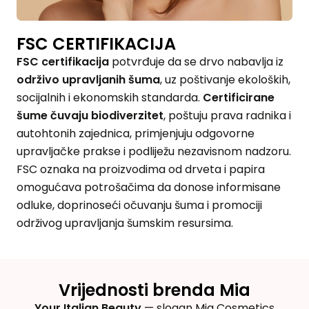
FSC CERTIFIKACIJA
FSC certifikacija
potvrđuje da se drvo nabavlja iz
održivo upravljanih šuma
, uz poštivanje ekoloških,
socijalnih i ekonomskih standarda.
Certificirane
šume čuvaju biodiverzitet
, poštuju prava radnika i
autohtonih zajednica, primjenjuju odgovorne
upravljačke prakse i podliježu nezavisnom nadzoru.
FSC oznaka na proizvodima od drveta i papira
omogućava potrošačima da donose informisane
odluke, doprinoseći očuvanju šuma i promociji
održivog upravljanja šumskim resursima.
Vrijednosti brenda Mia
Your Italian Beauty
— slogan Mia Cosmetics