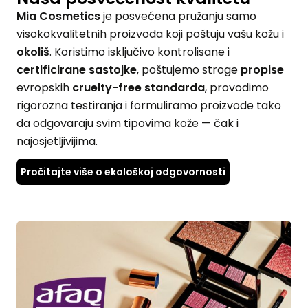
Mia Cosmetics
je posvećena pružanju samo
visokokvalitetnih proizvoda koji poštuju vašu kožu i
okoliš
. Koristimo isključivo kontrolisane i
certificirane sastojke
, poštujemo stroge
propise
evropskih
cruelty-free standarda
, provodimo
rigorozna testiranja i formuliramo proizvode tako
da odgovaraju svim tipovima kože — čak i
najosjetljivijima.
Pročitajte više o ekološkoj odgovornosti