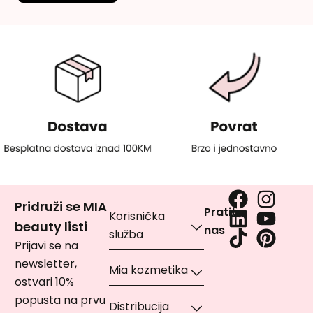
Pridruži se MIA
Pratite
Korisnička
beauty listi
nas
služba
Prijavi se na
newsletter,
Mia kozmetika
ostvari 10%
popusta na prvu
Distribucija