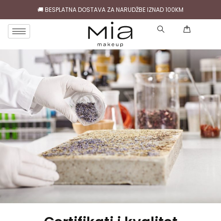
🚚 BESPLATNA DOSTAVA ZA NARUDŽBE IZNAD 100KM
( 0 )