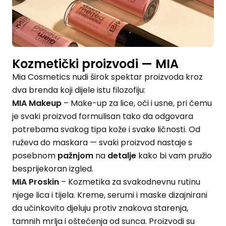
Kozmetički proizvodi — MIA
Mia Cosmetics nudi širok spektar proizvoda kroz
dva brenda koji dijele istu filozofiju:
MIA Makeup
– Make-up za lice, oči i usne, pri čemu
je svaki proizvod formulisan tako da odgovara
potrebama svakog tipa kože i svake ličnosti. Od
ruževa do maskara — svaki proizvod nastaje s
posebnom
pažnjom
na
detalje
kako bi vam pružio
besprijekoran izgled.
MIA Proskin
– Kozmetika za svakodnevnu rutinu
njege lica i tijela. Kreme, serumi i maske dizajnirani
da učinkovito djeluju protiv znakova starenja,
tamnih mrlja i oštećenja od sunca. Proizvodi su