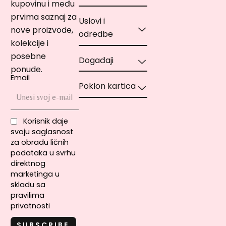
kupovinu i među
prvima saznaj za
Uslovi i
nove proizvode,
odredbe
kolekcije i
posebne
Događaji
ponude.
Email
Poklon kartica
Korisnik daje
svoju saglasnost
za obradu ličnih
podataka u svrhu
direktnog
marketinga u
skladu sa
pravilima
privatnosti