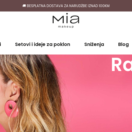
🚚 BESPLATNA DOSTAVA ZA NARUDŽBE IZNAD 100KM
i
Setovi i ideje za poklon
Sniženja
Blog
Ra