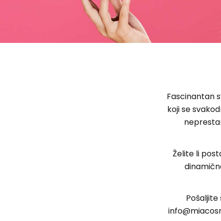
Fascinantan sv
koji se svakod
neprestan
Želite li pos
dinamična
Pošaljite
info@miacosme