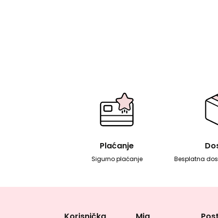
Plaćanje
Do
Sigurno plaćanje
Besplatna dos
Korisnička
Mia
Post