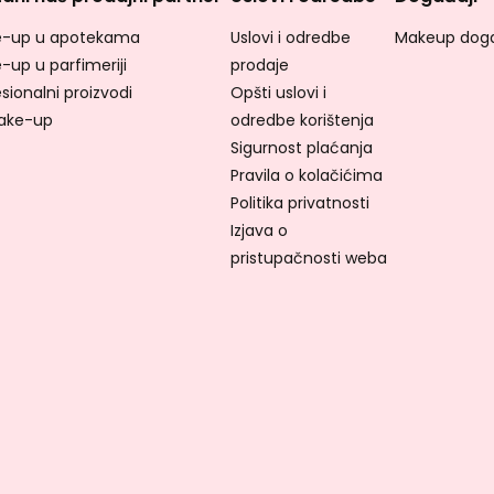
-up u apotekama
Uslovi i odredbe
Makeup doga
-up u parfimeriji
prodaje
sionalni proizvodi
Opšti uslovi i
ake-up
odredbe korištenja
Sigurnost plaćanja
Pravila o kolačićima
Politika privatnosti
Izjava o
pristupačnosti weba