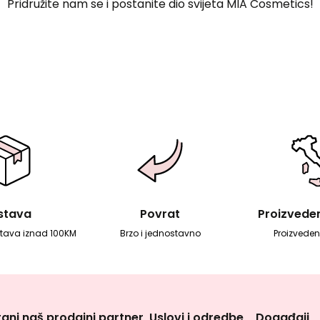
Pridružite nam se i postanite dio svijeta MIA Cosmetics!
stava
Povrat
Proizvedeno
tava iznad 100KM
Brzo i jednostavno
Proizvedeno
ani naš prodajni partner
Uslovi i odredbe
Događaji