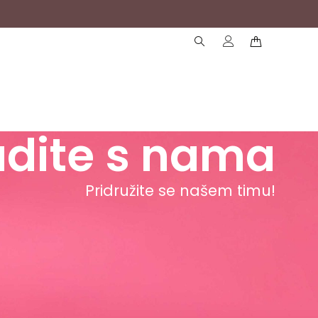
( )
( )
dite s nama
Pridružite se našem timu!