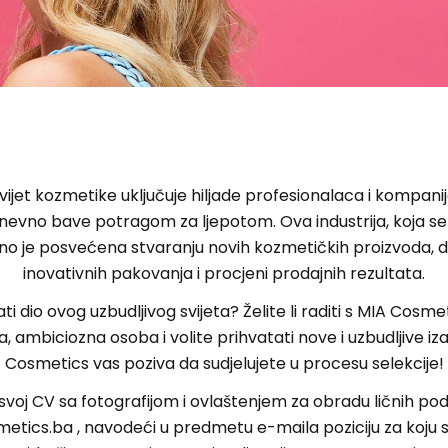
ijet kozmetike uključuje hiljade profesionalaca i kompanij
nevno bave potragom za ljepotom. Ova industrija, koja se 
o je posvećena stvaranju novih kozmetičkih proizvoda, di
inovativnih pakovanja i procjeni prodajnih rezultata.
tati dio ovog uzbudljivog svijeta? Želite li raditi s MIA Cosm
, ambiciozna osoba i volite prihvatati nove i uzbudljive iz
Cosmetics vas poziva da sudjelujete u procesu selekcije!
 svoj CV sa fotografijom i ovlaštenjem za obradu ličnih p
tics.ba , navodeći u predmetu e-maila poziciju za koju se 