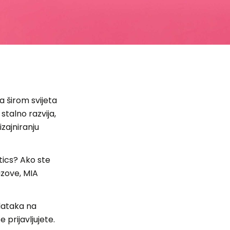
a širom svijeta
stalno razvija,
zajniranju
etics? Ako ste
azove, MIA
odataka na
prijavljujete.