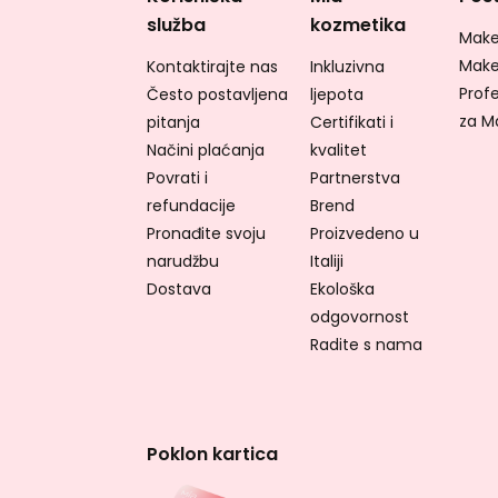
služba
kozmetika
Make
Make
Kontaktirajte nas
Inkluzivna
Profe
Često postavljena
ljepota
za M
pitanja
Certifikati i
Načini plaćanja
kvalitet
Povrati i
Partnerstva
refundacije
Brend
Pronađite svoju
Proizvedeno u
narudžbu
Italiji
Dostava
Ekološka
odgovornost
Radite s nama
Poklon kartica