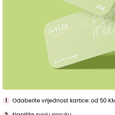
1
Odaberite vrijednost kartice: od 50 
2
Napišite svoju poruku