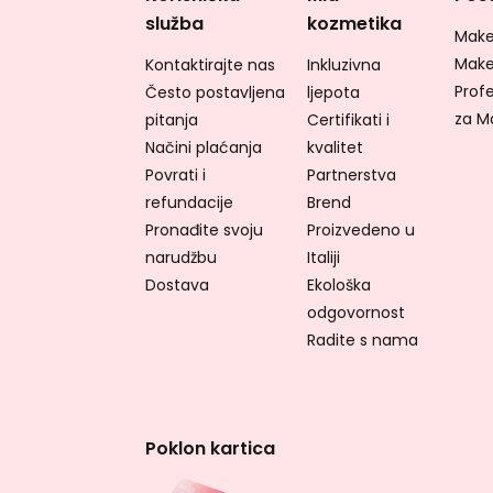
služba
kozmetika
Make
Make
Kontaktirajte nas
Inkluzivna
Profe
Često postavljena
ljepota
za M
pitanja
Certifikati i
Načini plaćanja
kvalitet
Povrati i
Partnerstva
refundacije
Brend
Pronađite svoju
Proizvedeno u
narudžbu
Italiji
Dostava
Ekološka
odgovornost
Radite s nama
Poklon kartica