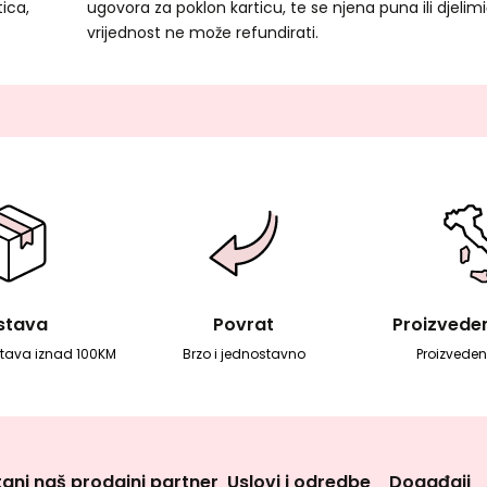
tica,
ugovora za poklon karticu, te se njena puna ili djelim
vrijednost ne može refundirati.
stava
Povrat
Proizvedeno
tava iznad 100KM
Brzo i jednostavno
Proizvedeno
ani naš prodajni partner
Uslovi i odredbe
Događaji