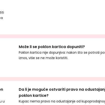
iti
ca
Može li se poklon kartica dopuniti?
Poklon kartica nije dopunjiva: nakon što se potroši p
iznos, više se ne može koristiti.
on
Da li je moguće ostvariti pravo na odustajan
poklon kartice?
su u
Kupac nema pravo na odustajanje od kupoprodajno