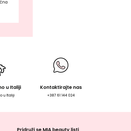
ična
 u Italiji
Kontaktirajte nas
 u Italiji
+387 61 144 024
Pridruži se MIA beauty listi