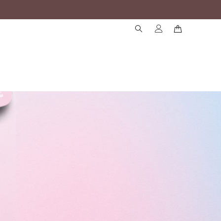
( )
( )