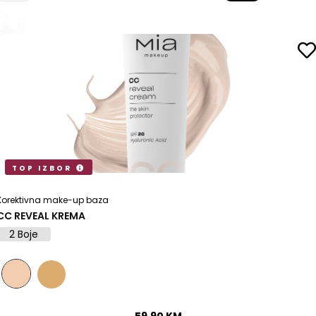
TOP IZBOR
Korektivna make-up baza
CC REVEAL KREMA
2 Boje