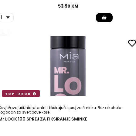
53,90
KM
TOP IZBOR
Osvježavajući, hidratantni i fiksirajući sprej za šminku. Bez alkohola.
Pogodan za sve tipove kože.
Mr LOCK 100 SPREJ ZA FIKSIRANJE ŠMINKE