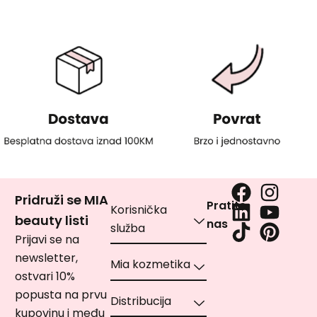
Pridruži se MIA
Pratite
Korisnička
beauty listi
nas
služba
Prijavi se na
newsletter,
Mia kozmetika
ostvari 10%
popusta na prvu
Distribucija
kupovinu i među