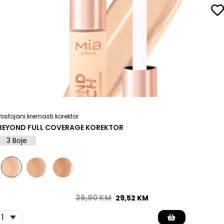
Postojani kremasti korektor
BEYOND FULL COVERAGE KOREKTOR
3 Boje
36,90
KM
29,52
KM