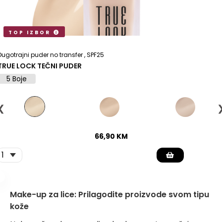
TOP IZBOR
Dugotrajni puder no transfer , SPF25
TRUE LOCK TEČNI PUDER
5 Boje
❮
66,90
KM
Make-up za lice: Prilagodite proizvode svom tipu
kože