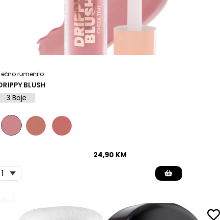
Tečno rumenilo
DRIPPY BLUSH
3 Boje
24,90
KM