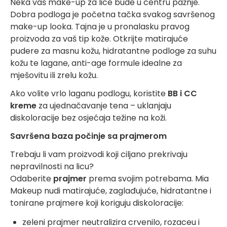
Neka vaš make-up za lice bude u centru pažnje.
Dobra podloga je početna tačka svakog savršenog
make-up looka. Tajna je u pronalasku pravog
proizvoda za vaš tip kože. Otkrijte matirajuće
pudere za masnu kožu, hidratantne podloge za suhu
kožu te lagane, anti-age formule idealne za
mješovitu ili zrelu kožu.
Ako volite vrlo laganu podlogu, koristite
BB i CC
kreme
za ujednačavanje tena – uklanjaju
diskoloracije bez osjećaja težine na koži.
Savršena baza počinje sa prajmerom
Trebaju li vam proizvodi koji ciljano prekrivaju
nepravilnosti na licu?
Odaberite
prajmer
prema svojim potrebama. Mia
Makeup nudi matirajuće, zaglađujuće, hidratantne i
tonirane prajmere koji koriguju diskoloracije:
zeleni prajmer neutralizira crvenilo, rozaceu i