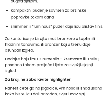
dugotrajnijom,
kompaktni puder je savršen za brzinske
popravke tokom dana,
shimmer ili “luminous” puder daje licu blistav finiš.
Za konturisanje birajte mat bronzere u toplim ili
hladnim tonovima, ili bronzer koji u trenu daje
osunčan izgled.
Dodajte boju licu uz rumenilo – kremasto ili u stiku,
posebno tokom proljeća i ljeta za svježiji, sjajniji
izgled.
Za kraj, ne zaboravite highlighter
Nanest ćete ga na jagodice, vrh nosa ili iznad usana
kako biste licu dali prirodan, svjetlucav sjaj.