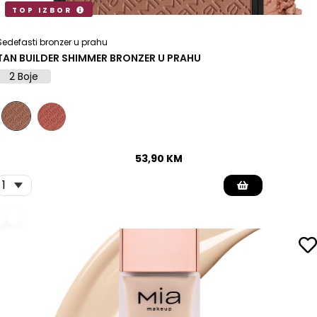
TOP IZBOR
Sedefasti bronzer u prahu
TAN BUILDER SHIMMER BRONZER U PRAHU
2 Boje
53,90
KM