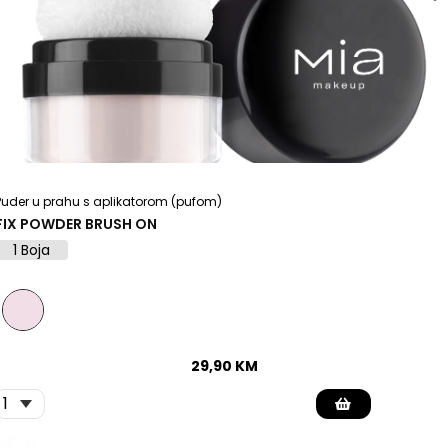
Puder u prahu s aplikatorom (pufom)
FIX POWDER BRUSH ON
1 Boja
29,90
KM