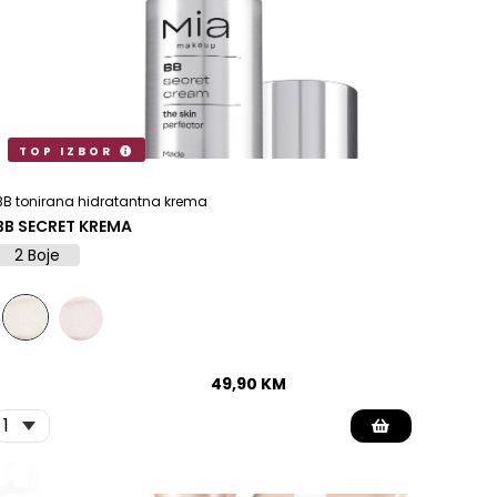
TOP IZBOR
BB tonirana hidratantna krema
BB SECRET KREMA
2 Boje
49,90
KM