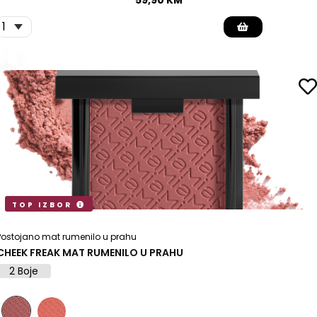
59,90
KM
TOP IZBOR
Postojano mat rumenilo u prahu
CHEEK FREAK MAT RUMENILO U PRAHU
2 Boje