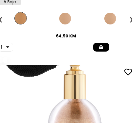
5 Boje
❮
64,90
KM