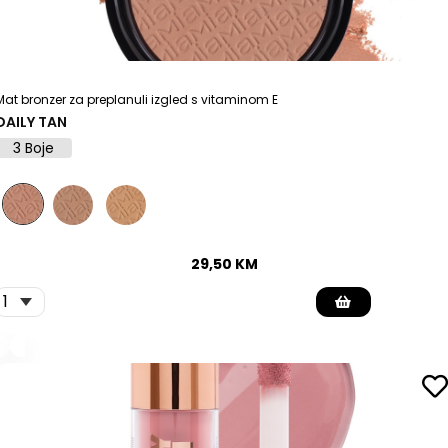
Mat bronzer za preplanuli izgled s vitaminom E
DAILY TAN
3 Boje
29,50
KM