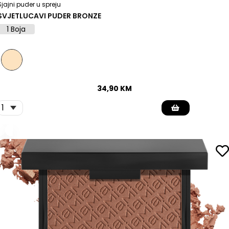
Sjajni puder u spreju
SVJETLUCAVI PUDER BRONZE
1 Boja
34,90
KM