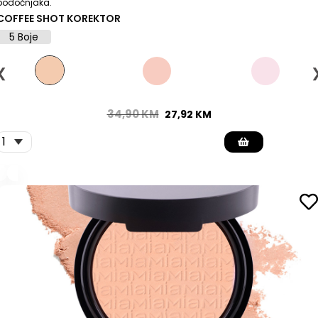
podočnjaka.
COFFEE SHOT KOREKTOR
5 Boje
❮
34,90
KM
27,92
KM