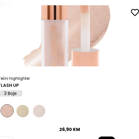
Tečni highlighter
FLASH UP
3 Boje
26,90
KM