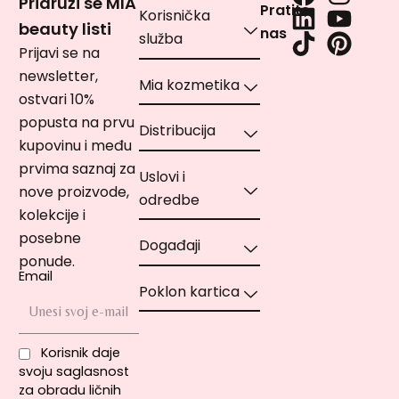
Pridruži se MIA
Pratite
Korisnička
beauty listi
nas
služba
Prijavi se na
newsletter,
Mia kozmetika
ostvari 10%
popusta na prvu
Distribucija
kupovinu i među
prvima saznaj za
Uslovi i
nove proizvode,
odredbe
kolekcije i
posebne
Događaji
ponude.
Email
Poklon kartica
Korisnik daje
svoju saglasnost
za obradu ličnih