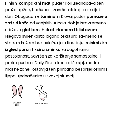
Finish
,
kompaktni mat puder
koji ujednačava ten i
pruža nježan, baršunast završetak koji traje cijeli
dan. Obogaćen
vitaminom E
, ovaj puder
pomaže u
zaštiti kože
od vanjskih uticaja, dok je istovremeno
održava
glatkom, hidratiziranom i blistavom
.
Njegova svilenkasto lagana tekstura savršeno se
stapa s kožom bez uvlačenja u fine linije,
minimizira
izgled pora
i
fiksira šminku
za dugotrajnu
postojanost. Savršen za korištenje samostalno ili
preko pudera, Daily Finish kontroliše sjaj, matira
masne zone i ostavlja ten prirodno besprijekornim i
lijepo ujednačenim u svakoj situaciji.