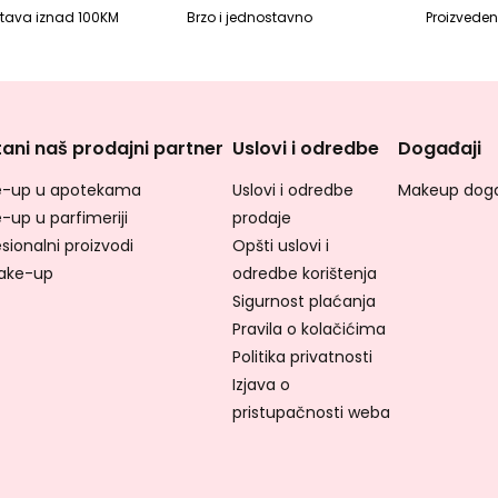
tava iznad 100KM
Brzo i jednostavno
Proizvedeno
ani naš prodajni partner
Uslovi i odredbe
Događaji
-up u apotekama
Uslovi i odredbe
Makeup doga
-up u parfimeriji
prodaje
sionalni proizvodi
Opšti uslovi i
ake-up
odredbe korištenja
Sigurnost plaćanja
Pravila o kolačićima
Politika privatnosti
Izjava o
pristupačnosti weba