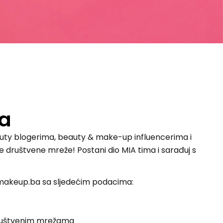
va
auty blogerima, beauty & make-up influencerima i
 društvene mreže! Postani dio MIA tima i sarađuj s
amakeup.ba sa sljedećim podacima:
 društvenim mrežama