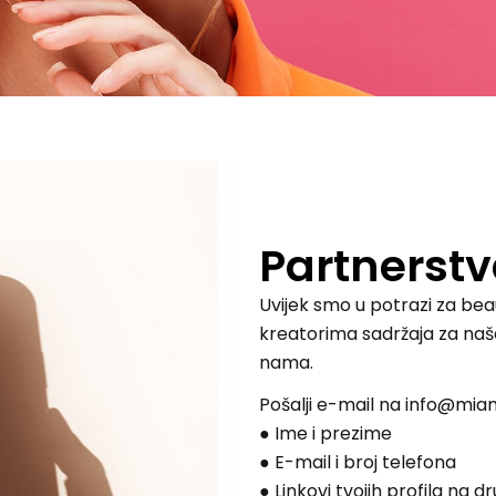
Partnerst
Uvijek smo u potrazi za be
kreatorima sadržaja za naše
nama.
Pošalji e-mail na info@mi
●
Ime i prezime
●
E-mail i broj telefona
●
Linkovi tvojih profila na