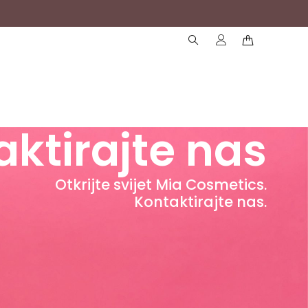
( )
( )
ktirajte nas
Otkrijte svijet Mia Cosmetics.
Kontaktirajte nas.