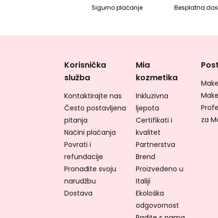
Sigurno plaćanje
Besplatna dos
Korisnička
Mia
Post
služba
kozmetika
Make
Make
Kontaktirajte nas
Inkluzivna
Profe
Često postavljena
ljepota
za M
pitanja
Certifikati i
Načini plaćanja
kvalitet
Povrati i
Partnerstva
refundacije
Brend
Pronađite svoju
Proizvedeno u
narudžbu
Italiji
Dostava
Ekološka
odgovornost
Radite s nama