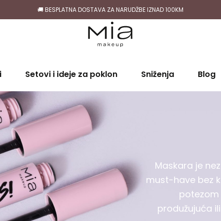
🚚 BESPLATNA DOSTAVA ZA NARUDŽBE IZNAD 100KM
i
Setovi i ideje za poklon
Sniženja
Blog
Maskara je nez
must-have bez k
potezom 
produžujuća il