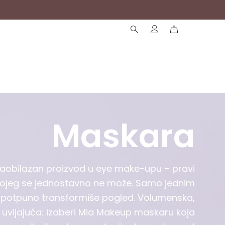
( 0 )
( 0 )
Maskara
aobilazan proizvod u eye make-upu – pravi
ojeg se jednostavno ne može. Samo jednim
potpuno transformiše pogled. Volumenska,
i uvijajuća: izaberi Mia Makeup maskaru koja