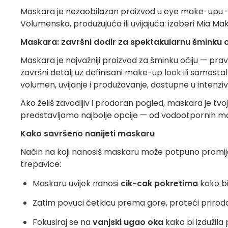
Maskara je nezaobilazan proizvod u eye make-upu 
Volumenska, produžujuća ili uvijajuća: izaberi Mia 
Maskara: završni dodir za spektakularnu šminku o
Maskara je najvažniji proizvod za šminku očiju — pr
završni detalj uz definisani make-up look ili samost
volumen, uvijanje i produžavanje, dostupne u intenzivn
Ako želiš zavodljiv i prodoran pogled, maskara je tvo
predstavljamo najbolje opcije — od vodootpornih mas
Kako savršeno nanijeti maskaru
Način na koji nanosiš maskaru može potpuno promijeni
trepavice:
Maskaru uvijek nanosi
cik-cak pokretima
kako bi
Zatim povuci četkicu prema gore, prateći priroda
Fokusiraj se na
vanjski ugao oka
kako bi izdužila