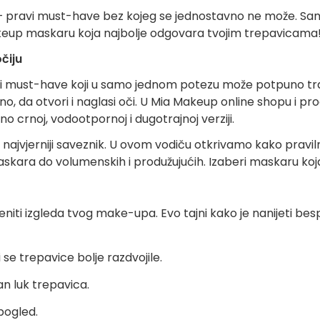
– pravi must-have bez kojeg se jednostavno ne može. S
Makeup maskaru koja najbolje odgovara tvojim trepavicama
čiju
avi must-have koji u samo jednom potezu može potpuno tran
alno, da otvori i naglasi oči. U Mia Makeup online shopu 
o crnoj, vodootpornoj i dugotrajnoj verziji.
j najvjerniji saveznik. U ovom vodiču otkrivamo kako pravi
kara do volumenskih i produžujućih. Izaberi maskaru koja
ti izgleda tvog make-upa. Evo tajni kako je nanijeti bespr
 se trepavice bolje razdvojile.
n luk trepavica.
 pogled.