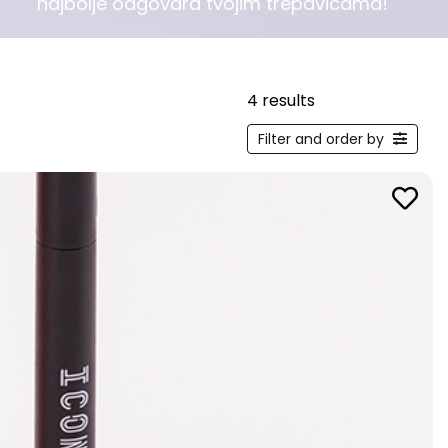
najbolje odgovara tvojim trepavicama!
4 results
Filter and order by