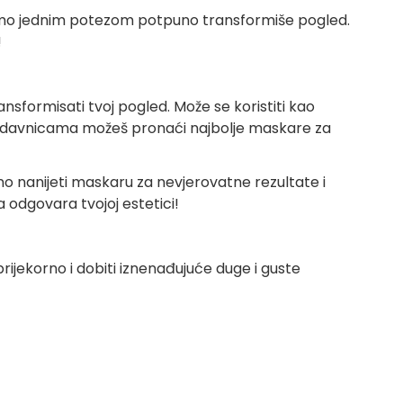
amo jednim potezom potpuno transformiše pogled.
!
sformisati tvoj pogled. Može se koristiti kao
i prodavnicama možeš pronaći najbolje maskare za
lno nanijeti maskaru za nevjerovatne rezultate i
 odgovara tvojoj estetici!
ijekorno i dobiti iznenađujuće duge i guste