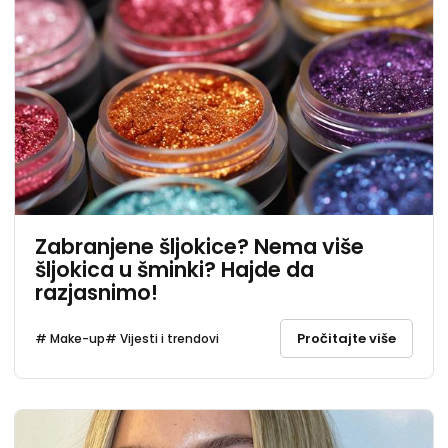
Zabranjene šljokice? Nema više
šljokica u šminki? Hajde da
razjasnimo!
Pročitajte više
# Make-up
# Vijesti i trendovi