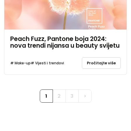
Peach Fuzz, Pantone boja 2024:
nova trendi nijansa u beauty svijetu
Pročitajte više
# Make-up
# Vijesti i trendovi
1
2
3
>