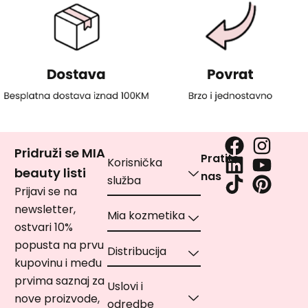
Pridruži se MIA
Pratite
Korisnička
beauty listi
nas
služba
Prijavi se na
newsletter,
Mia kozmetika
ostvari 10%
popusta na prvu
Distribucija
kupovinu i među
prvima saznaj za
Uslovi i
nove proizvode,
odredbe