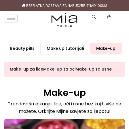
🚚 BESPLATNA DOSTAVA ZA NARUDŽBE IZNAD 100KM
( 0 )
Beauty pills
Make up tutorijali
Make-up
Make-up za lice
Make-up za oči
Make-up za usne
Make-up
Trendovi šminkanja: lice, oči i usne bez kojih više ne
možete. Otkrijte Mijine savjete za ljepotu!