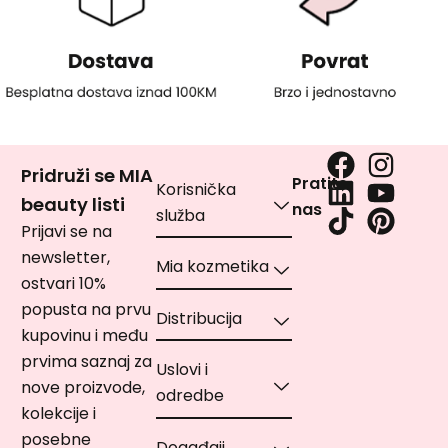
Pridruži se MIA
Pratite
Korisnička
beauty listi
nas
služba
Prijavi se na
newsletter,
Mia kozmetika
ostvari 10%
popusta na prvu
Distribucija
kupovinu i među
prvima saznaj za
Uslovi i
nove proizvode,
odredbe
kolekcije i
posebne
Događaji