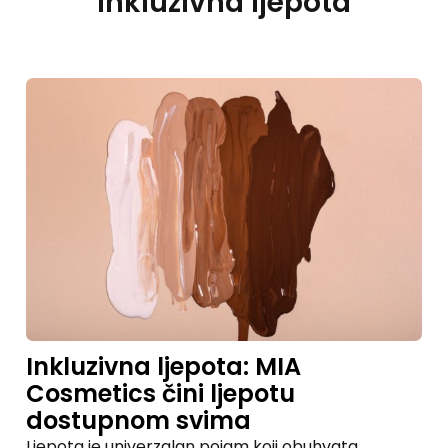
Inkluzivna ljepota
Inkluzivna ljepota: MIA
Cosmetics čini ljepotu
dostupnom svima
Ljepota je univerzalan pojam koji obuhvata