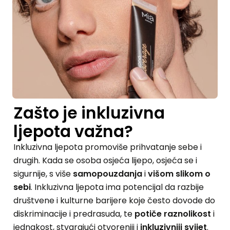
Zašto je inkluzivna
ljepota važna?
Inkluzivna ljepota promoviše prihvatanje sebe i
drugih. Kada se osoba osjeća lijepo, osjeća se i
sigurnije, s više
samopouzdanja
i
višom slikom o
sebi
.
Inkluzivna ljepota ima potencijal da razbije
društvene i kulturne barijere koje često dovode do
diskriminacije i predrasuda, te
potiče raznolikost
i
jednakost, stvarajući otvoreniji i
inkluzivniji svijet
.