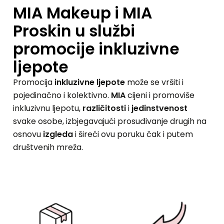
MIA Makeup i MIA
Proskin u službi
promocije inkluzivne
ljepote
Promocija
inkluzivne ljepote
može se vršiti i
pojedinačno i kolektivno.
MIA
cijeni i promoviše
inkluzivnu ljepotu,
različitosti
i
jedinstvenost
svake osobe, izbjegavajući prosuđivanje drugih na
osnovu
izgleda
i šireći ovu poruku čak i putem
društvenih mreža.