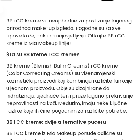
BB i CC kreme su neophodne za postizanje laganog,
prirodnog make-up izgleda. Pogodne su za sve
tipove kože, čak i za najosjetljiviju.
Otkrijte BB i CC
kreme iz Mia Makeup linije!
Šta su BB kreme i CC kreme?
BB kreme (Blemish Balm Creams) i CC kreme
(Color Correcting Creams) su višenamjenski
kozmetički proizvodi koji kombinuju različite funkcije
u jednom proizvodu. Obje su dizajnirane da
hidratiziraju, ujednače ten i pruže lagano prekrivanje
nepravilnosti na koži. Međutim, imaju neke ključne
razlike koje ih čine pogodnim za različite potrebe.
BB i CC kreme: dvije alternative puderu
BB i CC kreme iz Mia Makeup ponude odlične su