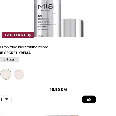
TOP IZBOR
BB tonirana hidratantna krema
BB SECRET KREMA
2 Boje
49,90
KM