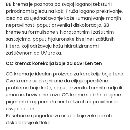
BB krema je poznata po svojoj laganoj teksturi i
prirodnom izgledu na koži. Pruža lagano prekrivanje,
idealno za ujednačavanje kože i umanjivanje manjih
nepravilnosti poput crvenila i diskoloracija. BB
kreme su formulisane s hidratantnim i zaštitnim
sastojcima, poput hijaluronske kiseline i zaštitnih
filtera, koji održavaju kožu hidratiziranom i
zaštićenom od UV zraka.
CC krema: korekcija boje za savršen ten
CC krema je idealan proizvod za korekciju boje tena.
Ove kreme su dizajnirane da ciljaju specifične
probleme boje kože, poput crvenila, tamnih mrlja ili
umorne, beživotne kože. CC kreme sadrže obojene
pigmente koji pomažu neutralizirati nepravilnosti i
osvijetliti ten.
Posebno su pogodne za osobe koje žele prikriti
diskoloracije ili fleke.