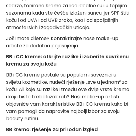
sadrže, tonirane kreme za lice idealne su i u toplijim
sezonama kada ste češće izloženi suncu, jer SPF štiti
kožu i od UVA i od UVB zraka, kao i od spoljašnjih
atmosferskih i zagađivačkih uticaja.
Još imate dileme? Kontaktirajte naše make-up
artiste za dodatna pojašnjenja.
BB i CC kreme: otkrijte razlike i izaberite savršenu
kremu za svoju kožu
BB i CC kreme postale su popularni saveznici u
svijetu kozmetike, nudeći rješenje „sve u jednom“ za
kožu. Ali koje su razlike između ove dvije vrste krema
i koju biste trebali izabrati? Naši make-up artisti
objasniće vam karakteristike BB i CC krema kako bi
vam pomogli da napravite najbolji izbor za svoju
beauty rutinu.
BB krema: rješenje za prirodan izgled