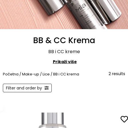
BB & CC Krema
BB i CC kreme
Prikaži više
2 results
Početna
/
Make-up
/
Lice
/ BB i CC krema
Filter and order by