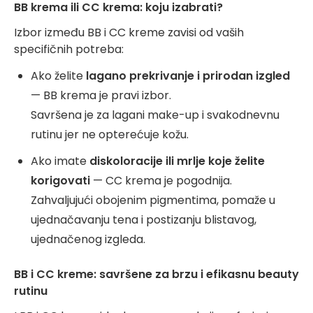
BB krema ili CC krema: koju izabrati?
Izbor između BB i CC kreme zavisi od vaših
specifičnih potreba:
Ako želite
lagano prekrivanje i prirodan izgled
— BB krema je pravi izbor.
Savršena je za lagani make-up i svakodnevnu
rutinu jer ne opterećuje kožu.
Ako imate
diskoloracije ili mrlje koje želite
korigovati
— CC krema je pogodnija.
Zahvaljujući obojenim pigmentima, pomaže u
ujednačavanju tena i postizanju blistavog,
ujednačenog izgleda.
BB i CC kreme: savršene za brzu i efikasnu beauty
rutinu