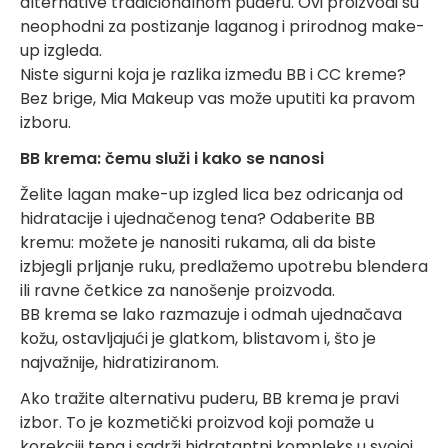
alternative tradicionalnom puderu. Ovi proizvodi su
neophodni za postizanje laganog i prirodnog make-
up izgleda.
Niste sigurni koja je razlika između BB i CC kreme?
Bez brige, Mia Makeup vas može uputiti ka pravom
izboru.
BB krema: čemu služi i kako se nanosi
Želite lagan make-up izgled lica bez odricanja od
hidratacije i ujednačenog tena? Odaberite BB
kremu: možete je nanositi rukama, ali da biste
izbjegli prljanje ruku, predlažemo upotrebu blendera
ili ravne četkice za nanošenje proizvoda.
BB krema se lako razmazuje i odmah ujednačava
kožu, ostavljajući je glatkom, blistavom i, što je
najvažnije, hidratiziranom.
Ako tražite alternativu puderu, BB krema je pravi
izbor. To je kozmetički proizvod koji pomaže u
korekciji tena i sadrži hidratantni kompleks u svojoj