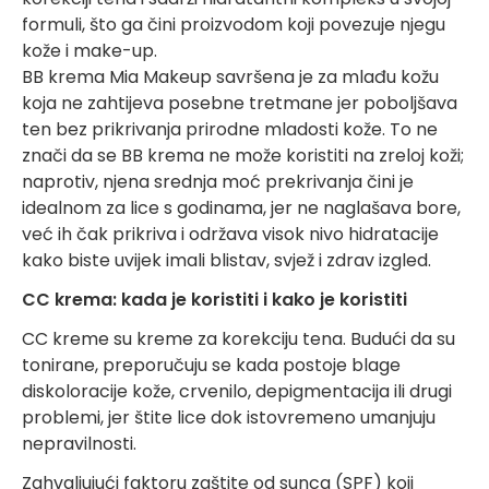
formuli, što ga čini proizvodom koji povezuje njegu
kože i make-up.
BB krema Mia Makeup savršena je za mlađu kožu
koja ne zahtijeva posebne tretmane jer poboljšava
ten bez prikrivanja prirodne mladosti kože. To ne
znači da se BB krema ne može koristiti na zreloj koži;
naprotiv, njena srednja moć prekrivanja čini je
idealnom za lice s godinama, jer ne naglašava bore,
već ih čak prikriva i održava visok nivo hidratacije
kako biste uvijek imali blistav, svjež i zdrav izgled.
CC krema: kada je koristiti i kako je koristiti
CC kreme su kreme za korekciju tena. Budući da su
tonirane, preporučuju se kada postoje blage
diskoloracije kože, crvenilo, depigmentacija ili drugi
problemi, jer štite lice dok istovremeno umanjuju
nepravilnosti.
Zahvaljujući faktoru zaštite od sunca (SPF) koji