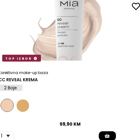
TOP IZBOR
Korektivna make-up baza
CC REVEAL KREMA
2 Boje
59,90
KM