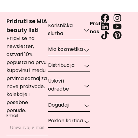
Pridruži se MIA
Pratite
Korisnička
beauty listi
nas
služba
Prijavi se na
newsletter,
Mia kozmetika
ostvari 10%
popusta na prvu
Distribucija
kupovinu i među
prvima saznaj za
Uslovi i
nove proizvode,
odredbe
kolekcije i
posebne
Događaji
ponude.
Email
Poklon kartica