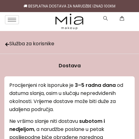
🚚 BESPLATNA DOSTAVA ZA NARUDŽBE IZNAD 100KM
( )
Služba za korisnike
Dostava
Procijenjeni rok isporuke je
3–5 radna dana
od
datuma slanja, osim u slučaju nepredviđenih
okolnosti. Vrijeme dostave može biti duže za
udaljena područja.
Ne vršimo slanje niti dostavu
subotom i
nedjeljom
, a narudžbe poslane u petak
poslijepodne biće obrađene narednog