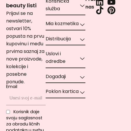
Korisnička
beauty listi
nas
služba
Prijavi se na
newsletter,
Mia kozmetika
ostvari 10%
popusta na prvu
Distribucija
kupovinu i među
prvima saznaj za
Uslovi i
nove proizvode,
odredbe
kolekcije i
posebne
Događaji
ponude.
Email
Poklon kartica
Korisnik daje
svoju saglasnost
za obradu ličnih
podataka u svrhu