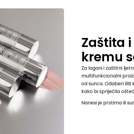
Zaštita 
kremu s
Za lagani i zaštitni lje
multifunkcionalni proiz
od sunca. Odaberi BB 
kako bi spriječila ošt
Nanesi je prstima ili su