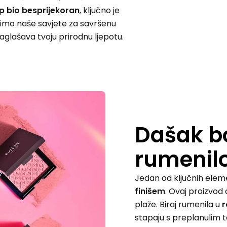
 bio besprijekoran
, ključno je
simo naše savjete za savršenu
naglašava tvoju prirodnu ljepotu.
Dašak bo
rumenil
Jedan od ključnih elem
finišem
. Ovaj proizvod d
plaže. Biraj rumenila u
r
stapaju s preplanulim 