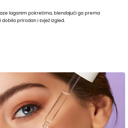
raze laganim pokretima, blendajući ga prema
obila prirodan i svjež izgled.