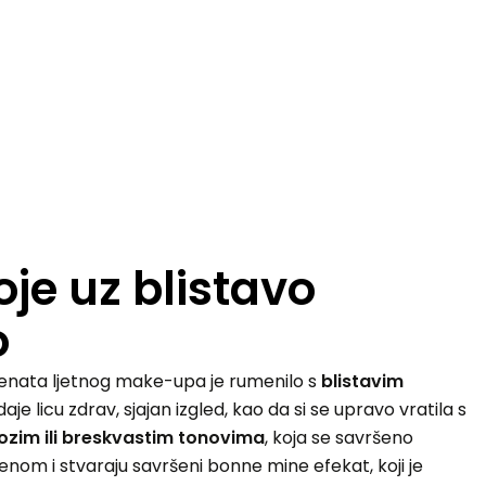
je uz blistavo
o
enata ljetnog make-upa je rumenilo s
blistavim
aje licu zdrav, sjajan izgled, kao da si se upravo vratila s
ozim ili breskvastim tonovima
, koja se savršeno
tenom i stvaraju savršeni
bonne mine
efekat, koji je