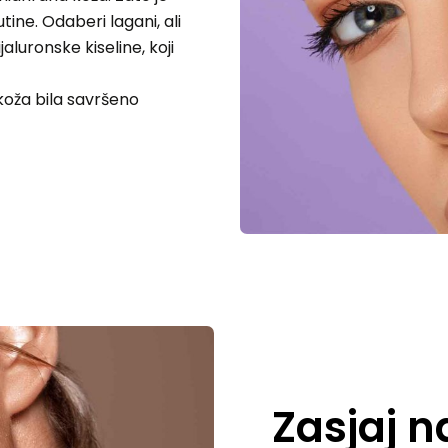
tine. Odaberi lagani, ali
luronske kiseline, koji
koža bila savršeno
Zasjaj n