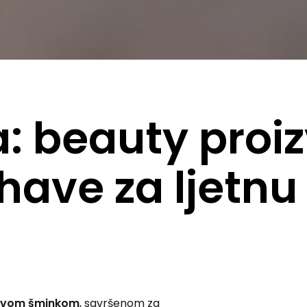
: beauty proi
have za ljetnu
tavom šminkom
, savršenom za