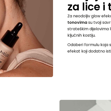
za lice i 
Za neodoljiv glow efeka
tonovima
su tvoji sav
strateškim dijelovima l
ključnih kostiju.
Odaberi formulu koja s
efekat koji dodatno isti