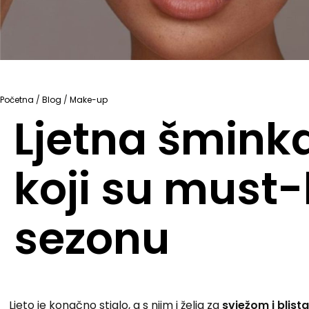
Početna
/
Blog
/
Make-up
Ljetna šminka
koji su must-
sezonu
Ljeto je konačno stiglo, a s njim i želja za
svježom i blis