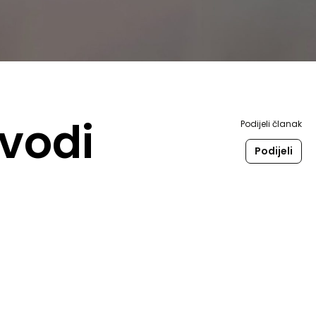
zvodi
Podijeli članak
Podijeli