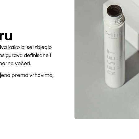
ru
va kako bi se izbjeglo
osigurava definisane i
sparne večeri.
rijena prema vrhovima,