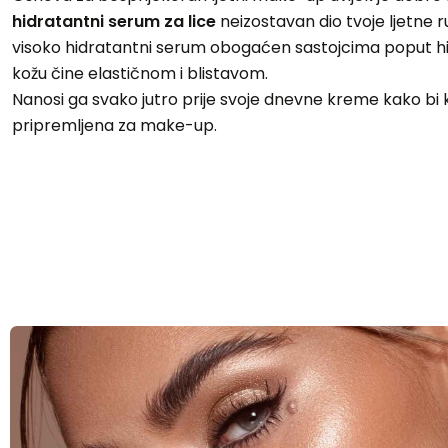
hidratantni serum za lice
neizostavan dio tvoje ljetne ru
visoko hidratantni serum obogaćen sastojcima poput hija
kožu čine elastičnom i blistavom.
Nanosi ga svako jutro prije svoje dnevne kreme kako bi 
pripremljena za make-up.