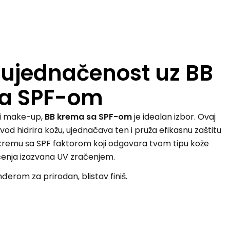
i ujednačenost uz BB
a SPF-om
tni make-up,
BB krema sa SPF-om
je idealan izbor. Ovaj
vod hidrira kožu, ujednačava ten i pruža efikasnu zaštitu
kremu sa SPF faktorom koji odgovara tvom tipu kože
ećenja izazvana UV zračenjem.
nđerom za prirodan, blistav finiš.