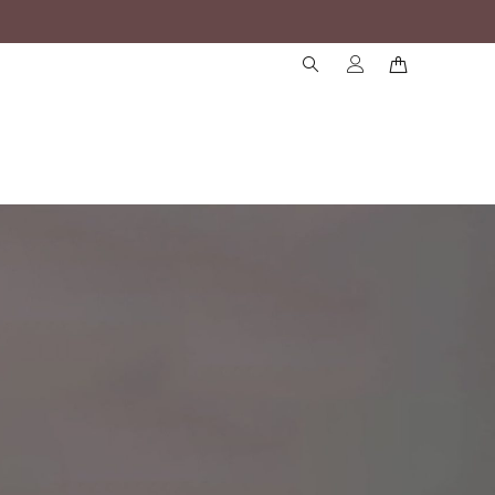
( )
( )