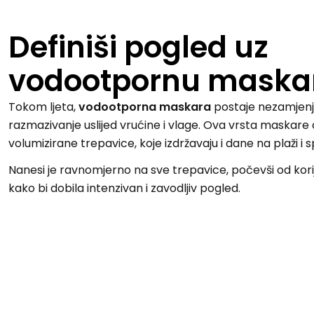
Definiši pogled uz
vodootpornu maska
Tokom ljeta,
vodootporna maskara
postaje nezamjenji
razmazivanje uslijed vrućine i vlage. Ova vrsta maskare 
volumizirane trepavice, koje izdržavaju i dane na plaži i 
Nanesi je ravnomjerno na sve trepavice, počevši od ko
kako bi dobila intenzivan i zavodljiv pogled.