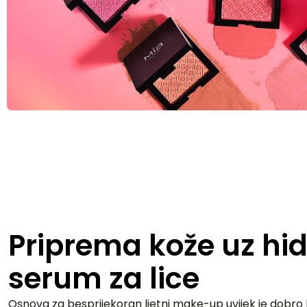
Priprema kože uz hid
serum za lice
Osnova za besprijekoran ljetni make-up uvijek je dobro h