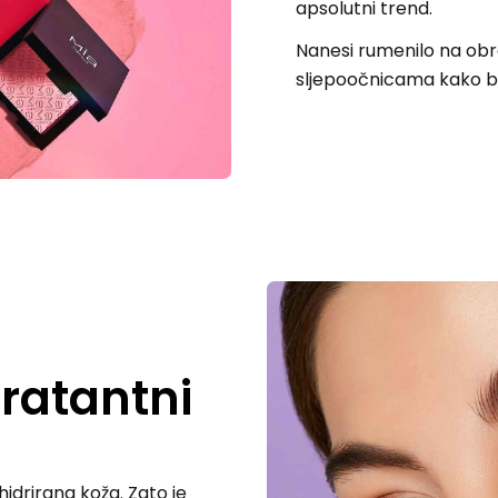
apsolutni trend.
Nanesi rumenilo na ob
sljepoočnicama kako bi d
ratantni
idrirana koža. Zato je