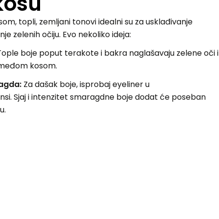
kosu
, topli, zemljani tonovi idealni su za usklađivanje
e zelenih očiju. Evo nekoliko ideja:
ople boje poput terakote i bakra naglašavaju zelene oči i
 smeđom kosom.
ragda:
Za dašak boje, isprobaj eyeliner u
si. Sjaj i intenzitet smaragdne boje dodat će poseban
u.