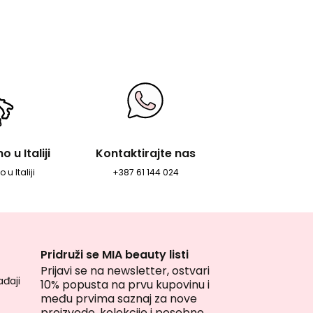
 u Italiji
Kontaktirajte nas
 u Italiji
+387 61 144 024
Pridruži se MIA beauty listi
Prijavi se na newsletter, ostvari
đaji
10% popusta na prvu kupovinu i
među prvima saznaj za nove
proizvode, kolekcije i posebne