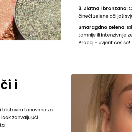
3. Zlatna i bronzana:
O
čineći zelene oči još svjet
Smaragdno zelena:
Ia
tamnije ili intenzivnije 
Probaj – uvjerit ćeš se!
i i
 i blistavim tonovima za
look zahvaljujući
ta: