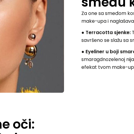
smeđu 
Za one sa smeđom kosom
make-upa i naglašavanj
● Terracotta sjenke:
T
savršeno se slažu sa
● Eyeliner u boji sma
smaragdnozelenoj nijan
efekat tvom make-up
e oči: