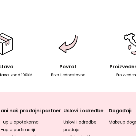
stava
Povrat
Proizvedeno
tava iznad 100KM
Brzo i jednostavno
Proizvedeno
ani naš prodajni partner
Uslovi i odredbe
Događaji
-up u apotekama
Uslovi i odredbe
Makeup doga
-up u parfimeriji
prodaje