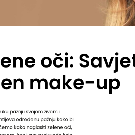
ne oči: Savjet
ršen make-up
vuku pažnju svojom živom i
htijeva određenu pažnju kako bi
ćemo kako naglasiti zelene oči,