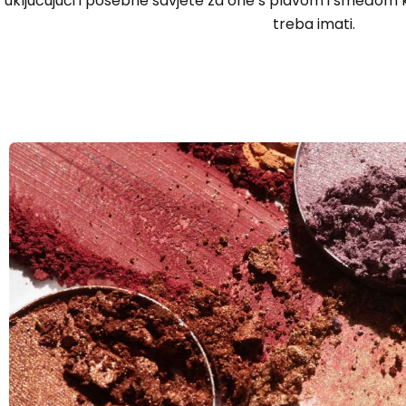
uključujući i posebne savjete za one s plavom i smeđom 
treba imati.