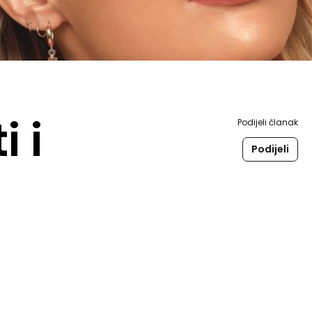
i i
Podijeli članak
Podijeli