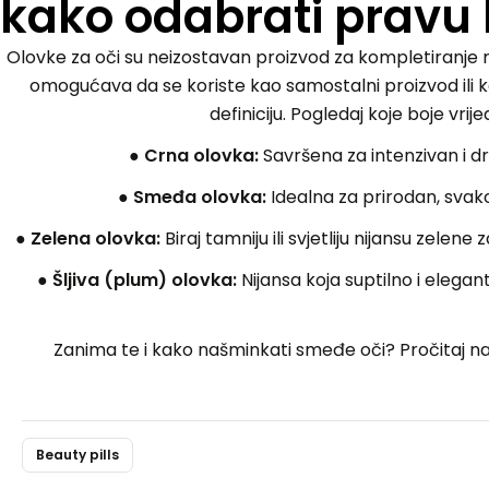
kako odabrati pravu 
Olovke za oči su neizostavan proizvod za kompletiranje
omogućava da se koriste kao samostalni proizvod ili 
definiciju. Pogledaj koje boje vrijed
● Crna olovka:
Savršena za intenzivan i d
● Smeđa olovka:
Idealna za prirodan, sva
● Zelena olovka:
Biraj tamniju ili svjetliju nijansu zelene
● Šljiva (plum) olovka:
Nijansa koja suptilno i elegan
Zanima te i kako našminkati smeđe oči? Pročitaj naš 
Beauty pills