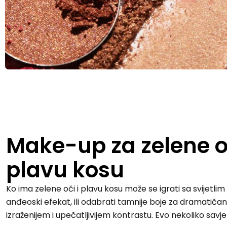
Make-up za zelene oč
plavu kosu
Ko ima zelene oči i plavu kosu može se igrati sa svijetlim
anđeoski efekat, ili odabrati tamnije boje za dramatičan 
izraženijem i upečatljivijem kontrastu. Evo nekoliko savje