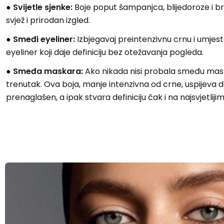
● Svijetle sjenke:
Boje poput šampanjca, blijedoroze i br
svjež i prirodan izgled.
● Smeđi eyeliner:
Izbjegavaj preintenzivnu crnu i umjest
eyeliner koji daje definiciju bez otežavanja pogleda.
● Smeđa maskara:
Ako nikada nisi probala smeđu mask
trenutak. Ova boja, manje intenzivna od crne, uspijeva dat
prenaglašen, a ipak stvara definiciju čak i na najsvjetlij