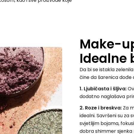
kosom, kao i sve proizvode koje
Make-up 
Idealne 
Da bi se istakla zelenila
čine da šarenica dođe d
1. Ljubičasta i šljiva:
Ove
dodatno naglašava prir
2. Roze i breskva:
Za me
idealni. Savršeni su za 
svjetlijim bojama, fokus
dobra shimmer sjenka 