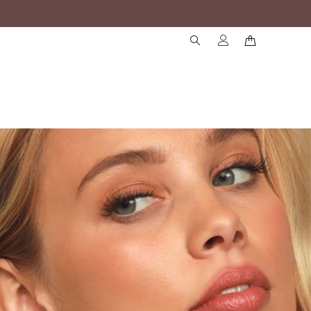
( )
( )