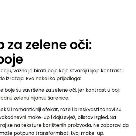
za zelene oči:
boje
 očiju, važno je birati boje koje stvaraju lijep kontrast i
o izražaja. Evo nekoliko prijedloga:
 boje su savršene za zelene oči, jer kontrast u boji
odnu zelenu nijansu šarenice.
kši i romantičniji efekat, roze i breskvasti tonovi su
svakodnevni make-up i daju svjež, blistav izgled. Sa
iraj se na teksture korištenih proizvoda. Ne zaboravi da
može potpuno transformisati tvoj make-up.