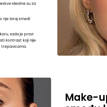
eskve idealne su za
o nje biraj smeđi
aru, sada je pravi
i kontrast koji nije
im trepavicama.
Make-up 