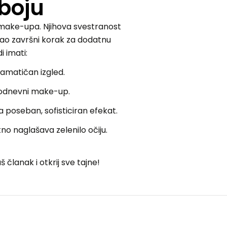
boju
 make-upa. Njihova svestranost
kao završni korak za dodatnu
i imati:
ramatičan izgled.
kodnevni make-up.
 za poseban, sofisticiran efekat.
tno naglašava zelenilo očiju.
članak i otkrij sve tajne!