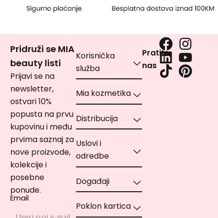
Pridruži se MIA
Pratite
Korisnička
beauty listi
nas
služba
Prijavi se na
newsletter,
Mia kozmetika
ostvari 10%
popusta na prvu
Distribucija
kupovinu i među
prvima saznaj za
Uslovi i
nove proizvode,
odredbe
kolekcije i
posebne
Događaji
ponude.
Email
Poklon kartica