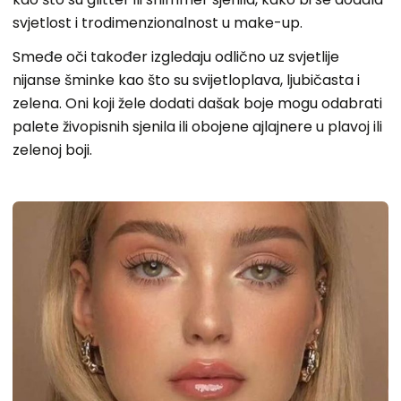
svjetlost i trodimenzionalnost u make-up.
Smeđe oči također izgledaju odlično uz svjetlije
nijanse šminke kao što su svijetloplava, ljubičasta i
zelena. Oni koji žele dodati dašak boje mogu odabrati
palete živopisnih sjenila ili obojene ajlajnere u plavoj ili
zelenoj boji.