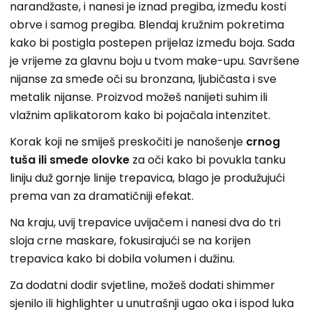
narandžaste, i nanesi je iznad pregiba, između kosti
obrve i samog pregiba. Blendaj kružnim pokretima
kako bi postigla postepen prijelaz između boja. Sada
je vrijeme za glavnu boju u tvom make-upu. Savršene
nijanse za smeđe oči su bronzana, ljubičasta i sve
metalik nijanse. Proizvod možeš nanijeti suhim ili
vlažnim aplikatorom kako bi pojačala intenzitet.
Korak koji ne smiješ preskočiti je nanošenje
crnog
tuša ili smeđe olovke
za oči kako bi povukla tanku
liniju duž gornje linije trepavica, blago je produžujući
prema van za dramatičniji efekat.
Na kraju, uvij trepavice uvijačem i nanesi dva do tri
sloja crne maskare, fokusirajući se na korijen
trepavica kako bi dobila volumen i dužinu.
Za dodatni dodir svjetline, možeš dodati shimmer
sjenilo ili highlighter u unutrašnji ugao oka i ispod luka