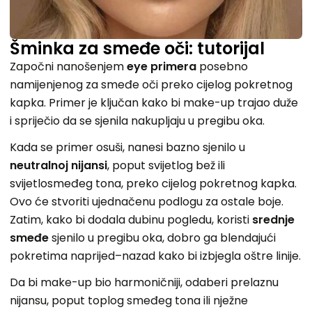
Šminka za smeđe oči: tutorijal
Započni nanošenjem
eye primera
posebno
namijenjenog za smeđe oči preko cijelog pokretnog
kapka. Primer je ključan kako bi make-up trajao duže
i spriječio da se sjenila nakupljaju u pregibu oka.
Kada se primer osuši, nanesi bazno sjenilo u
neutralnoj nijansi
, poput svijetlog bež ili
svijetlosmeđeg tona, preko cijelog pokretnog kapka.
Ovo će stvoriti ujednačenu podlogu za ostale boje.
Zatim, kako bi dodala dubinu pogledu, koristi
srednje
smeđe
sjenilo u pregibu oka, dobro ga blendajući
pokretima naprijed–nazad kako bi izbjegla oštre linije.
Da bi make-up bio harmoničniji, odaberi prelaznu
nijansu, poput toplog smeđeg tona ili nježne