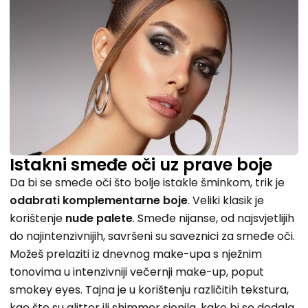
Istakni smeđe oči uz prave boje
Da bi se smeđe oči što bolje istakle šminkom, trik je
odabrati komplementarne boje
. Veliki klasik je
korištenje
nude palete
. Smeđe nijanse, od najsvjetlijih
do najintenzivnijih, savršeni su saveznici za smeđe oči.
Možeš prelaziti iz dnevnog make-upa s nježnim
tonovima u intenzivniji večernji make-up, poput
smokey eyes. Tajna je u korištenju različitih tekstura,
kao što su glitter ili shimmer sjenila, kako bi se dodala