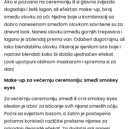
Ako si pozvana na ceremoniju ili si glavna zvijezda
događaja i želiš lagan, ali efektan make-up, biraj
smeđu olovku za oči. Nježne boje u kombinaciji sa
dobro nanesenom smeđom olovkom savršene su za
dnevni look. Nanesi olovku između gornjih trepavica i
lagano je izblendaj prema van. Odaberi dugotrajnu, ali
lako blendabilnu olovku. Fiksiraj je sjenilom iste boje i
nastavi blendati kako bi dobila ujednačen efekat.
Look upotpuni obilnom maskarom i spremna si za
dan!
Make-up za večernju ceremoniju: smeđi smokey
eyes
Za večernju ceremoniju, smeđi ili crni smokey eyes
idealan je izbor za isticanje svih nijansi smeđih očiju.
Počni sa svijetlom bazom, a zatim je postepeno
potamni koristeći različite prelazne nijanse za
prirodan degradé efekat. Za dodatni sjaj nanesi