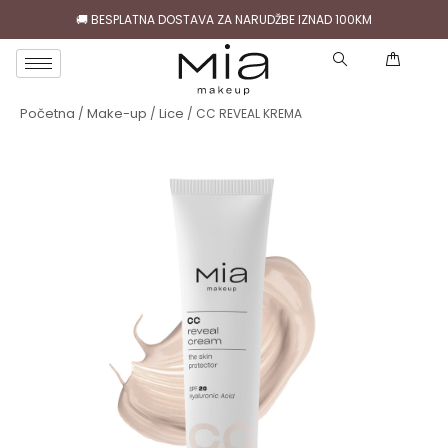
🚚 BESPLATNA DOSTAVA ZA NARUDŽBE IZNAD 100KM
( )
Početna
Make-up
Lice
/
/
/ CC REVEAL KREMA