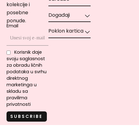
kolekcije i
posebne
Događaji
ponude.
Email
Poklon kartica
Korisnik daje
svoju saglasnost
za obradu ličnih
podataka u svrhu
direktnog
marketinga u
skladu sa
pravilima
privatnosti
Copyright © 2020-2021 MIA Cosmetics | MIA Makeup – Sva prava