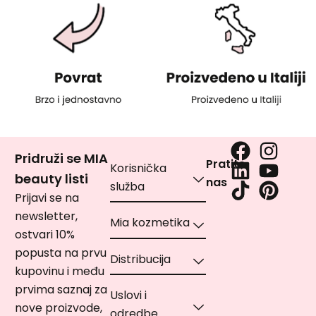
Pridruži se MIA
Pratite
Korisnička
beauty listi
nas
služba
Prijavi se na
newsletter,
Mia kozmetika
ostvari 10%
popusta na prvu
Distribucija
kupovinu i među
prvima saznaj za
Uslovi i
nove proizvode,
odredbe