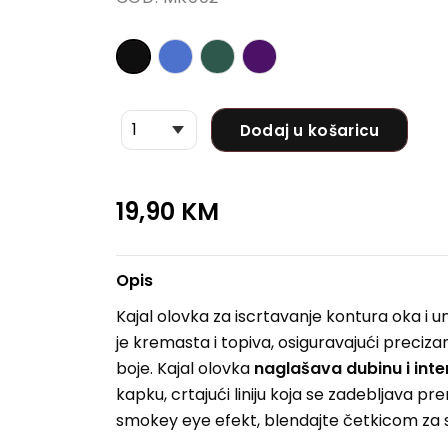
Dodaj u košaricu
19,90
KM
Opis
Kajal olovka za iscrtavanje kontura oka i unu
je kremasta i topiva, osiguravajući preciz
boje. Kajal olovka
naglašava dubinu i inten
kapku, crtajući liniju koja se zadebljava p
smokey eye efekt, blendajte četkicom za sj