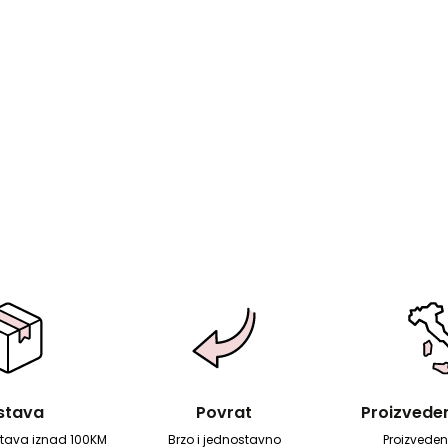
stava
Povrat
Proizvedeno
tava iznad 100KM
Brzo i jednostavno
Proizvedeno