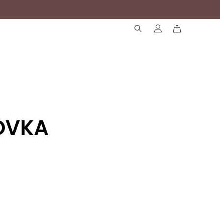
( )
( )
OVKA