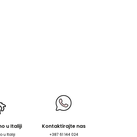
 u Italiji
Kontaktirajte nas
 u Italiji
+387 61 144 024