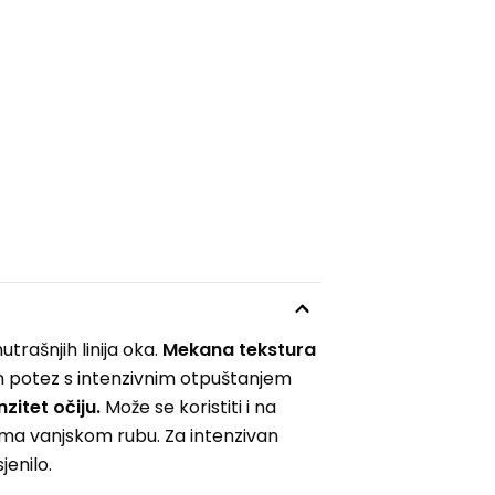
trašnjih linija oka.
Mekana tekstura
an potez s intenzivnim otpuštanjem
zitet očiju.
Može se koristiti i na
rema vanjskom rubu. Za intenzivan
enilo.