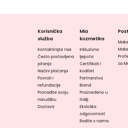
Korisnička
Mia
Post
služba
kozmetika
Make
Make
Kontaktirajte nas
Inkluzivna
Profe
Često postavljena
ljepota
za M
pitanja
Certifikati i
Načini plaćanja
kvalitet
Povrati i
Partnerstva
refundacije
Brend
Pronađite svoju
Proizvedeno u
narudžbu
Italiji
Dostava
Ekološka
odgovornost
Radite s nama