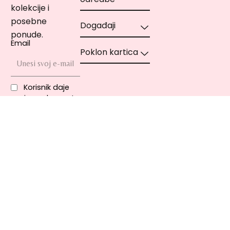
kolekcije i
posebne
Događaji
ponude.
Email
Poklon kartica
Korisnik daje
svoju saglasnost
za obradu ličnih
podataka u svrhu
direktnog
marketinga u
skladu sa
pravilima
privatnosti
Copyright © 2020-2021 MIA Cosmetics | MIA Makeup – Sva prava