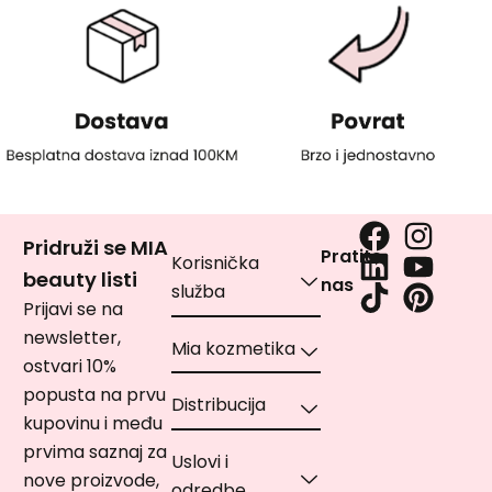
Pridruži se MIA
Pratite
Korisnička
beauty listi
nas
služba
Prijavi se na
newsletter,
Mia kozmetika
ostvari 10%
popusta na prvu
Distribucija
kupovinu i među
prvima saznaj za
Uslovi i
nove proizvode,
odredbe