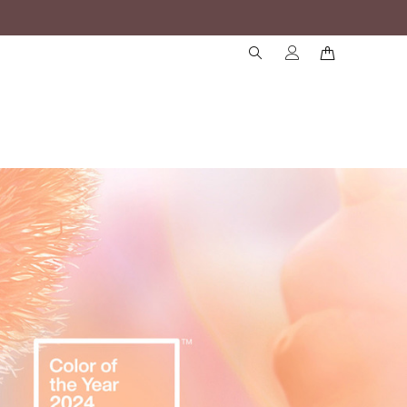
( )
( )