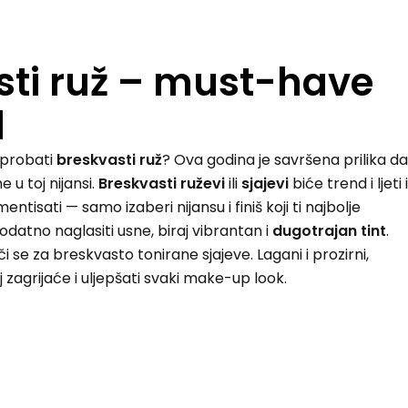
sti ruž – must-have
d
isprobati
breskvasti ruž
? Ova godina je savršena prilika da
e u toj nijansi.
Breskvasti ruževi
ili
sjajevi
biće trend i ljeti i
entisati — samo izaberi nijansu i finiš koji ti najbolje
odatno naglasiti usne, biraj vibrantan i
dugotrajan tint
.
luči se za breskvasto tonirane sjajeve. Lagani i prozirni,
j zagrijaće i uljepšati svaki make-up look.