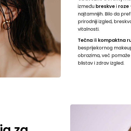
između
breskve
i
roze
najtamnijih. Bilo da pre
prirodniji izgled, breskva
vitalnosti.
Tečna
ili
kompaktna r
besprijekornog makeup
obrazima, već pomaže u 
blistav i zdrav izgled.
ja za