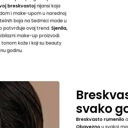
voj
breskvastoj
nijansi koja
 modom i make-upom u narednoj
telnih boja na Sedmici mode u
o potvrđuje ovaj trend.
Sjenila,
bilazni make-up proizvodi.
 tonom kože i koji su beauty
dnu godinu.
Breskvas
svako g
Breskvasto rumenilo
o
Obavezno
u svakoj ma