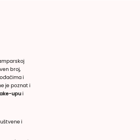
tamparskoj
ven broj,
vođačima i
e je poznat i
ake-upu
i
ruštvene i