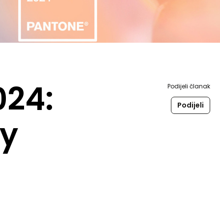
024:
Podijeli članak
Podijeli
ty