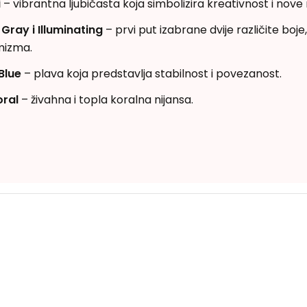
i
– vibrantna ljubičasta koja simbolizira kreativnost i nov
 Gray i Illuminating
– prvi put izabrane dvije različite boj
mizma.
Blue
– plava koja predstavlja stabilnost i povezanost.
oral
– živahna i topla koralna nijansa.