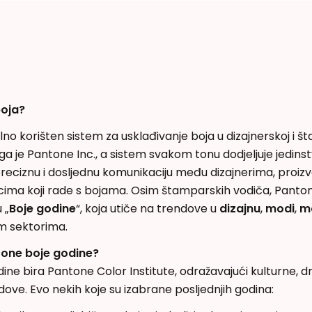
boja?
no korišten sistem za usklađivanje boja u dizajnerskoj i š
o ga je Pantone Inc., a sistem svakom tonu dodjeljuje jedinst
eciznu i dosljednu komunikaciju među dizajnerima, proiz
cima koji rade s bojama. Osim štamparskih vodiča, Panton
 „
Boje godine
“, koja utiče na trendove u
dizajnu
,
modi
,
m
m sektorima.
tone boje godine?
ne bira Pantone Color Institute, odražavajući kulturne, d
ve. Evo nekih koje su izabrane posljednjih godina: