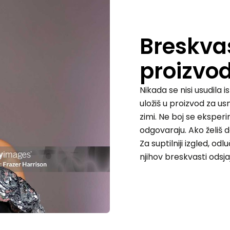
Breskva
proizvo
Nikada se nisi usudila 
uložiš u proizvod za usn
zimi. Ne boj se eksperim
odgovaraju. Ako želiš d
Za suptilniji izgled, od
njihov breskvasti odsja