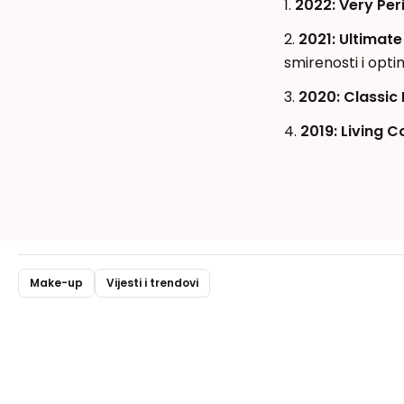
1.
2022: Very Per
2.
2021: Ultimate
smirenosti i opti
3.
2020: Classic 
4.
2019:
Living C
Make-up
Vijesti i trendovi