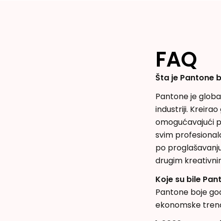
FAQ
Šta je Pantone 
Pantone je global
industriji. Kreira
omogućavajući pr
svim profesional
po proglašavanju
drugim kreativni
Koje su bile Pan
Pantone boje godi
ekonomske trendo