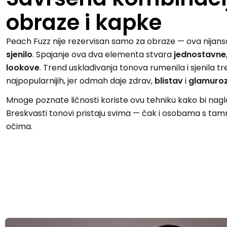
obraze i kapke
Peach Fuzz nije rezervisan samo za obraze — ova nijansa
sjenilo
. Spajanje ova dva elementa stvara
jednostavne
lookove
. Trend usklađivanja tonova rumenila i sjenila t
najpopularnijih, jer odmah daje zdrav,
blistav
i
glamuro
Mnoge poznate ličnosti koriste ovu tehniku kako bi naglas
Breskvasti tonovi pristaju svima — čak i osobama s t
očima.