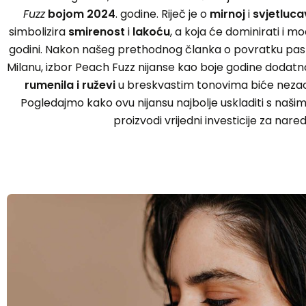
Fuzz
bojom 2024
. godine. Riječ je o
mirnoj
i
svjetluca
simbolizira
smirenost
i
lakoću
, a koja će dominirati i
godini. Nakon našeg prethodnog članka o povratku pas
Milanu, izbor Peach Fuzz nijanse kao boje godine dodatn
rumenila i ruževi
u breskvastim tonovima biće nezao
Pogledajmo kako ovu nijansu najbolje uskladiti s našim
proizvodi vrijedni investicije za nare