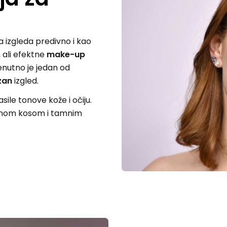
 izgleda predivno i kao
, ali efektne
make-up
renutno je jedan od
zan
izgled.
ile tonove kože i očiju.
amnom kosom i tamnim