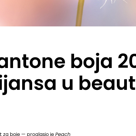
antone boja 2
ijansa u beau
t za boje — proglasio je
Peach