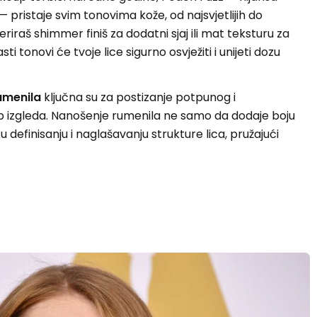
— pristaje svim tonovima kože, od najsvjetlijih do
feriraš shimmer finiš za dodatni sjaj ili mat teksturu za
sti tonovi će tvoje lice sigurno osvježiti i unijeti dozu
umenila
ključna su za postizanje potpunog i
 izgleda. Nanošenje rumenila ne samo da dodaje boju
definisanju i naglašavanju strukture lica, pružajući