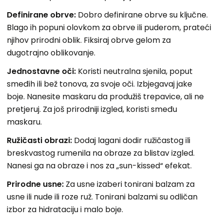
Definirane obrve:
Dobro definirane obrve su ključne.
Blago ih popuni olovkom za obrve ili puderom, prateći
njihov prirodni oblik. Fiksiraj obrve gelom za
dugotrajno oblikovanje.
Jednostavne oči:
Koristi neutralna sjenila, poput
smeđih ili bež tonova, za svoje oči. Izbjegavaj jake
boje. Nanesite maskaru da produžiš trepavice, ali ne
pretjeruj. Za još prirodniji izgled, koristi smeđu
maskaru.
Ružičasti obrazi:
Dodaj lagani dodir ružičastog ili
breskvastog rumenila na obraze za blistav izgled.
Nanesi ga na obraze i nos za „sun-kissed“ efekat.
Prirodne usne:
Za usne izaberi tonirani balzam za
usne ili nude ili roze ruž. Tonirani balzami su odličan
izbor za hidrataciju i malo boje.