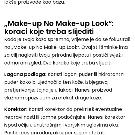
lakše proizvode kao bazu.
„Make-up No Make-up Look“:
koraci koje treba slijediti
Kada je tvoja koža spremna, vrijeme je da se fokusiraš
na „Make-up No Make-up Look“. Ovaj stil šminke ima
za cilj naglasiti tvoju prirodnu ljepotu i postići svjež i
odmoran izgled. Evo koraka koje treba slijediti:
Lagana podloga:
Koristi lagani puder ili hidratantni
puder kako bi ujednačila ten kože. Izbjegavaj
pretjerivanje; tajna je u lakoći. Nanesi proizvod
vlažnom spužvicom za efekat druge kože.
Korektor:
Koristi korektor da prekriješ eventualne
nepravilnosti ili tamne podočnjake. Nanesi korektor
ispod očiju u unutrašnjim i vanjskim uglovima oka.
Postići ćeš prirodan, ali super sjajan efekat.