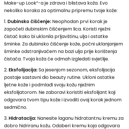
Make-up Look“-a je zdrava i blistava koža. Evo
nekoliko koraka za optimalnu pripremu tvoje kože:
1.
Dubinsko čišćenje:
Neophodan prvi korak je
započeti dubinskim čišćenjem lica. Koristi nježni
čistač kako bi uklonila prljavštinu, ulja i ostatke
šminke. Za dubinsko čišćenje kože, počni uklanjanjem
šminke odstranjivačem na bazi ulja prije korištenja
čistača. Tvoja koža će odmah izgledati svjetlije.
2.
Eksfolijacija:
Sa jesenjom sezonom, eksfolijacija
postaje sastavni dio beauty rutine. Ukloni ostatke
ljetne kože i podmlađi svoju kožu nježnim
eksfolijatorom. Ne zaboravi koristiti eksfolijant koji
odgovara tvom tipu kože i izvoditi ovaj korak jednom
sedmično.
3.
Hidratacija:
Nanesite laganu hidratantnu kremu za
dobro hidriranu kožu. Odaberi kremu koja odgovara