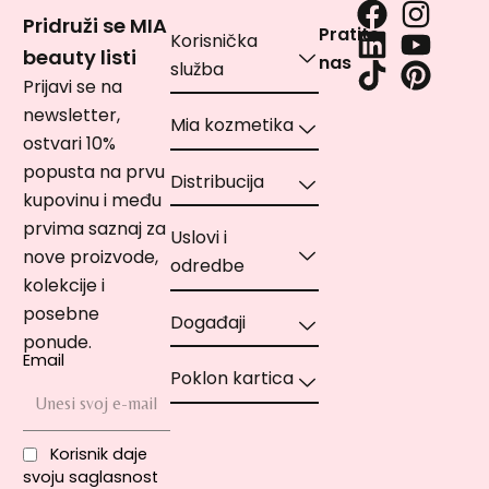
Pridruži se MIA
Pratite
Korisnička
beauty listi
nas
služba
Prijavi se na
newsletter,
Mia kozmetika
ostvari 10%
popusta na prvu
Distribucija
kupovinu i među
prvima saznaj za
Uslovi i
nove proizvode,
odredbe
kolekcije i
posebne
Događaji
ponude.
Email
Poklon kartica
Korisnik daje
svoju saglasnost