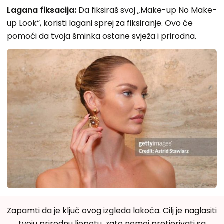
Lagana fiksacija:
Da fiksiraš svoj „Make-up No Make-
up Look“, koristi lagani sprej za fiksiranje. Ovo će
pomoći da tvoja šminka ostane svježa i prirodna.
Zapamti da je ključ ovog izgleda lakoća. Cilj je naglasiti
tvoju prirodnu ljepotu, zato nemoj pretjerivati sa