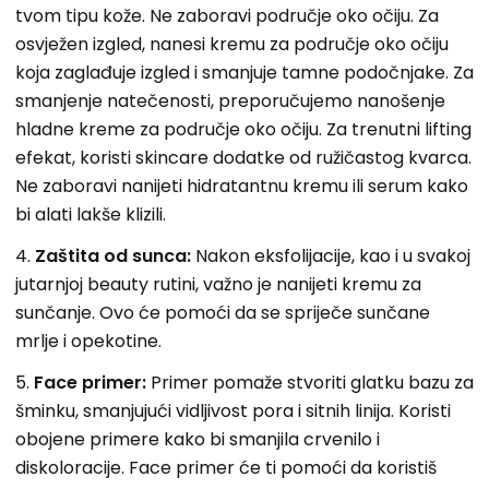
tvom tipu kože. Ne zaboravi područje oko očiju. Za
osvježen izgled, nanesi kremu za područje oko očiju
koja zaglađuje izgled i smanjuje tamne podočnjake. Za
smanjenje natečenosti, preporučujemo nanošenje
hladne kreme za područje oko očiju. Za trenutni lifting
efekat, koristi skincare dodatke od ružičastog kvarca.
Ne zaboravi nanijeti hidratantnu kremu ili serum kako
bi alati lakše klizili.
4.
Zaštita
od sunca:
Nakon eksfolijacije, kao i u svakoj
jutarnjoj beauty rutini, važno je nanijeti kremu za
sunčanje. Ovo će pomoći da se spriječe sunčane
mrlje i opekotine.
5.
Face primer:
Primer pomaže stvoriti glatku bazu za
šminku, smanjujući vidljivost pora i sitnih linija. Koristi
obojene primere kako bi smanjila crvenilo i
diskoloracije. Face primer će ti pomoći da koristiš