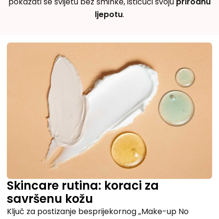
pokazati se svijetu bez šminke, ističući svoju
prirodnu
ljepotu
.
Skincare rutina: koraci za
savršenu kožu
Ključ za postizanje besprijekornog „Make-up No