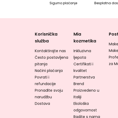
Sigurno plaćanje
Besplatna dos
Korisnička
Mia
Post
služba
kozmetika
Make
Make
Kontaktirajte nas
Inkluzivna
Profe
Često postavljena
ljepota
za M
pitanja
Certifikati i
Načini plaćanja
kvalitet
Povrati i
Partnerstva
refundacije
Brend
Pronađite svoju
Proizvedeno u
narudžbu
Italiji
Dostava
Ekološka
odgovornost
Radite s nama