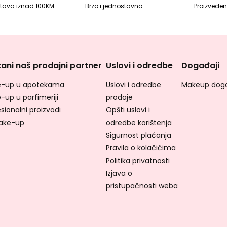
tava iznad 100KM
Brzo i jednostavno
Proizvedeno
ani naš prodajni partner
Uslovi i odredbe
Događaji
-up u apotekama
Uslovi i odredbe
Makeup doga
-up u parfimeriji
prodaje
sionalni proizvodi
Opšti uslovi i
ake-up
odredbe korištenja
Sigurnost plaćanja
Pravila o kolačićima
Politika privatnosti
Izjava o
pristupačnosti weba