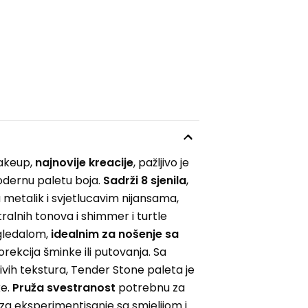
Makeup,
najnovije kreacije
, pažljivo je
odernu paletu boja.
Sadrži 8 sjenila
,
 metalik i svjetlucavim nijansama,
alnih tonova i shimmer i turtle
ogledalom,
idealnim za nošenje sa
ekcija šminke ili putovanja. Sa
jivih tekstura, Tender Stone paleta je
ke.
Pruža svestranost
potrebnu za
li za eksperimentisanje sa smjelijom i