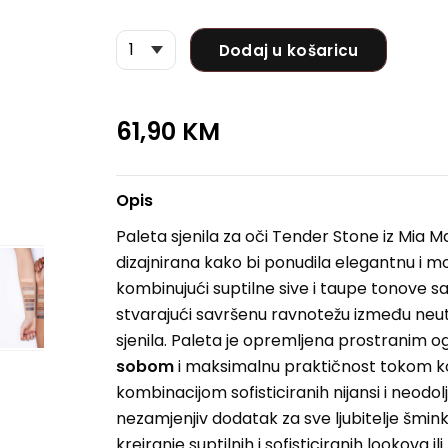
Dodaj u košaricu
61,90
KM
Opis
Paleta sjenila za oči Tender Stone iz Mia 
dizajnirana kako bi ponudila elegantnu i m
kombinujući suptilne sive i taupe tonove sa
stvarajući savršenu ravnotežu između neutr
sjenila. Paleta je opremljena prostranim 
sobom
i maksimalnu praktičnost tokom kor
kombinacijom sofisticiranih nijansi i neodol
nezamjenjiv dodatak za sve ljubitelje šmin
kreiranje suptilnih i sofisticiranih lookova i