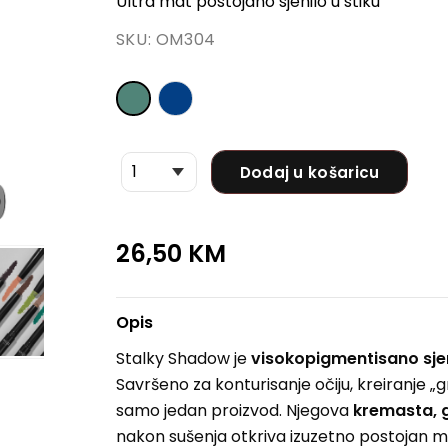
Ultra mat postojano sjenilo u stiku
SKU:
OM304
Dodaj u košaricu
26,50
KM
Opis
Stalky Shadow je
visokopigmentisano sje
Savršeno za konturisanje očiju, kreiranje „g
samo jedan proizvod. Njegova
kremasta, g
nakon sušenja otkriva izuzetno postojan mat