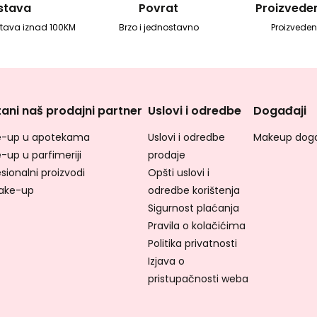
stava
Povrat
Proizvedeno
tava iznad 100KM
Brzo i jednostavno
Proizvedeno
ani naš prodajni partner
Uslovi i odredbe
Događaji
-up u apotekama
Uslovi i odredbe
Makeup doga
-up u parfimeriji
prodaje
sionalni proizvodi
Opšti uslovi i
ake-up
odredbe korištenja
Sigurnost plaćanja
Pravila o kolačićima
Politika privatnosti
Izjava o
pristupačnosti weba