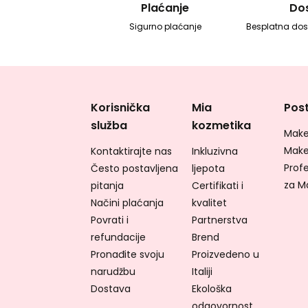
Plaćanje
Do
Sigurno plaćanje
Besplatna dos
Korisnička
Mia
Post
služba
kozmetika
Make
Make
Kontaktirajte nas
Inkluzivna
Profe
Često postavljena
ljepota
za M
pitanja
Certifikati i
Načini plaćanja
kvalitet
Povrati i
Partnerstva
refundacije
Brend
Pronađite svoju
Proizvedeno u
narudžbu
Italiji
Dostava
Ekološka
odgovornost