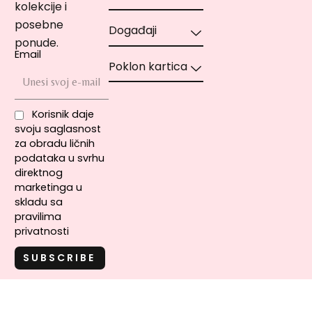
kolekcije i
posebne
Događaji
ponude.
Email
Poklon kartica
Korisnik daje
svoju saglasnost
za obradu ličnih
podataka u svrhu
direktnog
marketinga u
skladu sa
pravilima
privatnosti
Copyright © 2020-2021 MIA Cosmetics | MIA Makeup – Sva prava
pridržana – NA Brands d.o.o. | 4219301640001