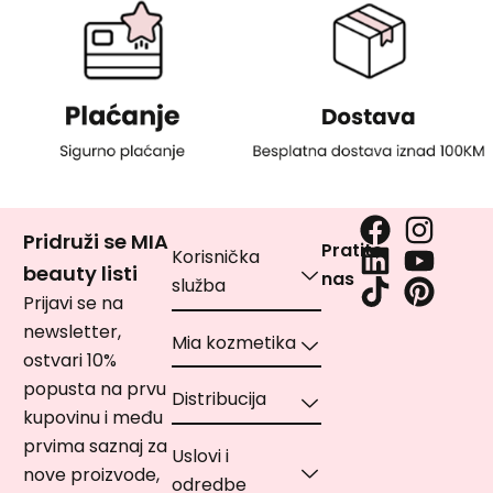
Pridruži se MIA
Pratite
Korisnička
beauty listi
nas
služba
Prijavi se na
newsletter,
Mia kozmetika
ostvari 10%
popusta na prvu
Distribucija
kupovinu i među
prvima saznaj za
Uslovi i
nove proizvode,
odredbe