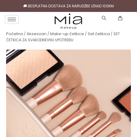
🚚 BESPLATNA DOSTAVA ZA NARUDŽBE IZNAD 100KM
( )
Početna
Aksesoari
Make-up četkice
Set četkica
/
/
/
/ SET
ČETKICA ZA SVAKODNEVNU UPOTREBU