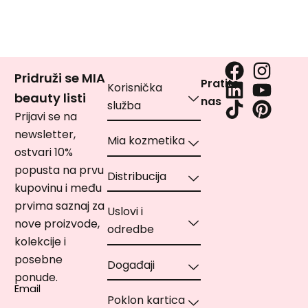
Pridruži se MIA
Pratite
Korisnička
beauty listi
nas
služba
Prijavi se na
newsletter,
Mia kozmetika
ostvari 10%
popusta na prvu
Distribucija
kupovinu i među
prvima saznaj za
Uslovi i
nove proizvode,
odredbe
kolekcije i
posebne
Događaji
ponude.
Email
Poklon kartica