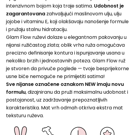
intenzivnom bojom koja traje satima.
Udobnost je
zagarantovana
zahvaljujući maslinovom ulju, ulju
jojobe i vitaminu E, koji olakšavaju nanošenje formule
i pružaju stalnu hidrataciju.
Glam Flow ruževi dolaze u elegantnom pakovanju u
nijansi ružičastog zlata; oblik vrha ruža omogućava
precizno definisanje kontura i ispunjavanje usana u
nekoliko brzih i jednostavnih poteza. Glam Flow ruž
je stvoren da privuče poglede — tvoje besprijekorne
usne biće nemoguće ne primijetiti satima!
Sve nijanse označene oznakom NEW imaju novu
formulu
, dizajniranu da pruži maksimalnu udobnost i
postojanost, uz zadržavanje prepoznatljivih
karakteristika. Mat vrh odmah otkriva ekstra mat
teksturu ruževa.