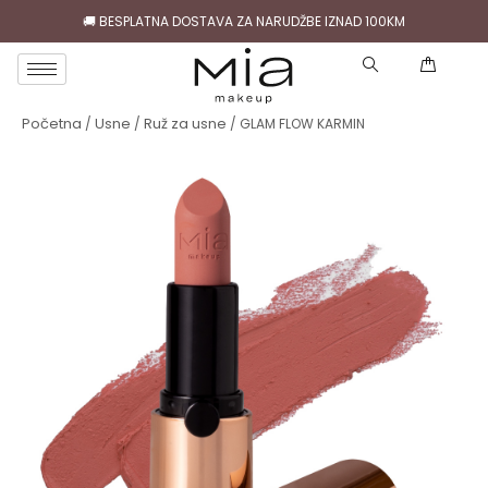
🚚 BESPLATNA DOSTAVA ZA NARUDŽBE IZNAD 100KM
( )
Početna
Usne
Ruž za usne
/
/
/ GLAM FLOW KARMIN