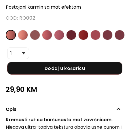
Postojani karmin sa mat efektom
COD:
RO002
Dodaj u košaricu
29,90
KM
Opis
Kremasti ruž sa baršunasto mat završnicom.
Njegova ultra-topiva tekstura obavija usne punom i