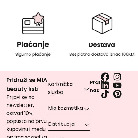
Pridruži se MIA
Pratite
Korisnička
beauty listi
nas
služba
Prijavi se na
newsletter,
Mia kozmetika
ostvari 10%
popusta na prvu
Distribucija
kupovinu i među
prvima saznaj za