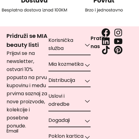
Pridruži se MIA
Pratite
Korisnička
beauty listi
nas
služba
Prijavi se na
newsletter,
Mia kozmetika
ostvari 10%
popusta na prvu
Distribucija
kupovinu i među
prvima saznaj za
Uslovi i
nove proizvode,
odredbe
kolekcije i
posebne
Događaji
ponude.
Email
Poklon kartica