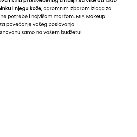
tva i stila proizvedenog u Italiji! Sa više od 1200
inku i njegu kože
, ogromnim izborom izloga za
orne potrebe i najvišom maržom, MIA Makeup
za povećanje vašeg poslovanja
asnovanu samo na vašem budžetu!