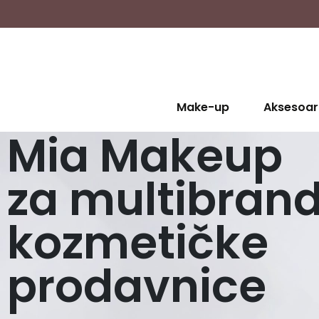
Make-up
Aksesoar
Mia Makeup
za multibran
kozmetičke
prodavnice