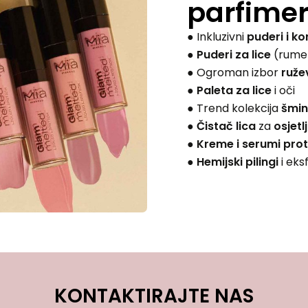
parfimeri
● Inkluzivni
puderi i ko
●
Puderi
za lice
(rumeni
● Ogroman izbor
ruže
●
Paleta za lice
i oči
● Trend kolekcija
šmin
●
Čistač lica
za
osjetl
●
Kreme i serumi prot
●
Hemijski pilingi
i eksf
KONTAKTIRAJTE NAS