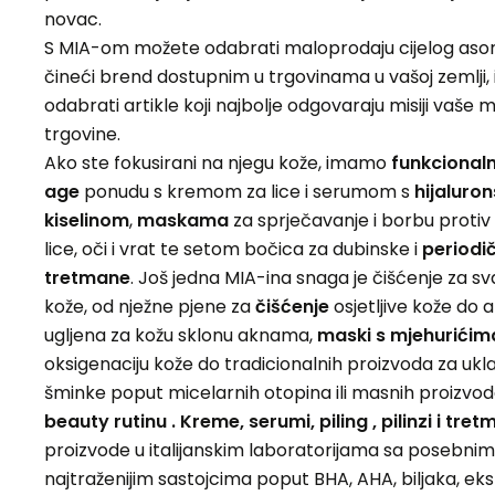
novac.
S MIA-om možete odabrati maloprodaju cijelog aso
čineći brend dostupnim u trgovinama u vašoj zemlji, i
odabrati artikle koji najbolje odgovaraju misiji vaše 
trgovine.
Ako ste fokusirani na njegu kože, imamo
funkcionaln
age
ponudu s kremom za lice i serumom s
hijaluro
kiselinom
,
maskama
za sprječavanje i borbu protiv
lice, oči i vrat te setom bočica za dubinske i
periodi
tretmane
. Još jedna MIA-ina snaga je čišćenje za sva
kože, od nježne pjene za
čišćenje
osjetljive kože do 
ugljena za kožu sklonu aknama,
maski s mjehurićim
oksigenaciju kože do tradicionalnih proizvoda za ukl
šminke poput micelarnih otopina ili masnih proizvo
beauty rutinu . Kreme, serumi, piling , pilinzi i tret
proizvode u italijanskim laboratorijama sa posebnim 
najtraženijim sastojcima poput BHA, AHA, biljaka, ek