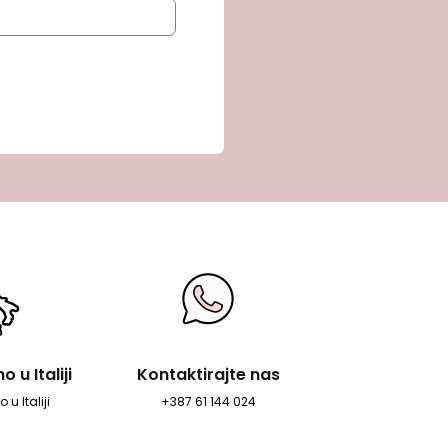
 u Italiji
Kontaktirajte nas
 u Italiji
+387 61 144 024