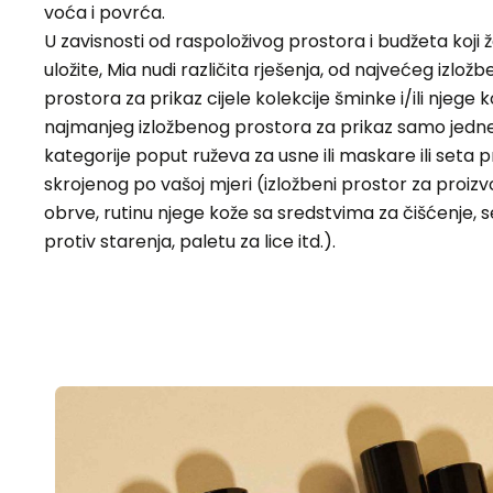
voća i povrća.
U zavisnosti od raspoloživog prostora i budžeta koji ž
uložite, Mia nudi različita rješenja, od najvećeg izlož
prostora za prikaz cijele kolekcije šminke i/ili njege 
najmanjeg izložbenog prostora za prikaz samo jedn
kategorije poput ruževa za usne ili maskare ili seta 
skrojenog po vašoj mjeri (izložbeni prostor za proiz
obrve, rutinu njege kože sa sredstvima za čišćenje,
protiv starenja, paletu za lice itd.).