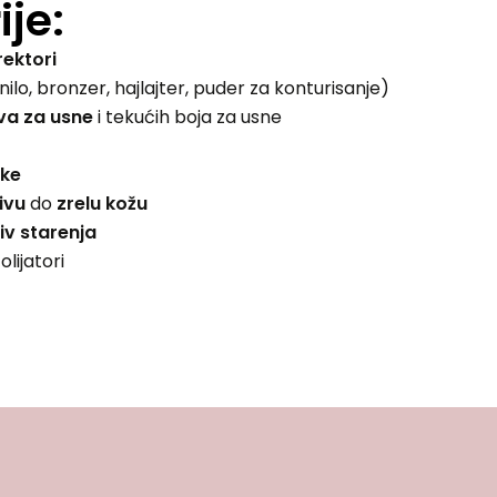
je:
rektori
lo, bronzer, hajlajter, puder za konturisanje)
va za usne
i tekućih boja za usne
ke
jivu
do
zrelu kožu
iv starenja
olijatori