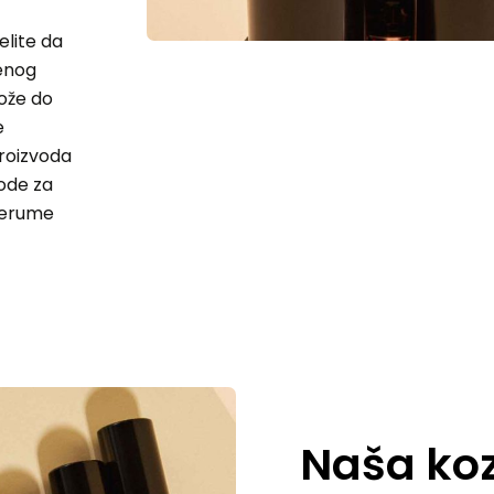
elite da
benog
kože do
e
proizvoda
vode za
 serume
Naša ko