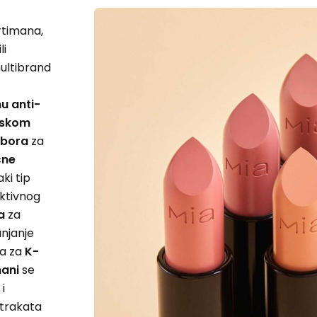
rtimana,
li
multibrand
u anti-
nskom
bora
za
čne
ki tip
aktivnog
a
za
anjanje
da za
K-
mani
se
i
strakata