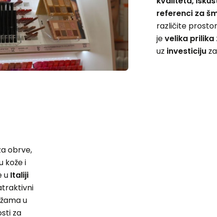
kvaliteta, iskus
referenci za šm
različite prost
je
velika prilika
uz
investiciju
z
za obrve,
u kože i
e u
Italiji
atraktivni
ežama u
sti za