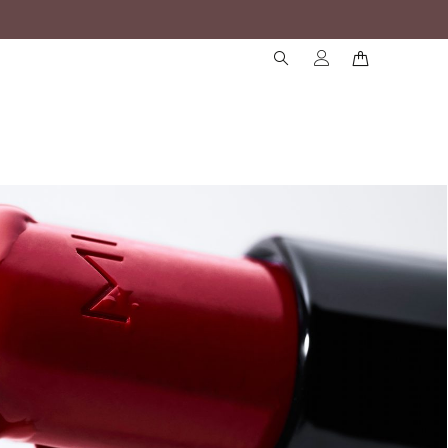
( )
( )