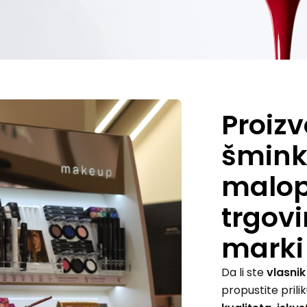
Proizv
šmink
malop
trgov
marki
Da li ste
vlasni
propustite pril