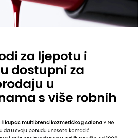
odi za ljepotu i
u dostupni za
rodaju u
inama s više robnih
k
ili
kupac multibrend kozmetičkog salona
? Ne
iku da u svoju ponudu unesete komadić