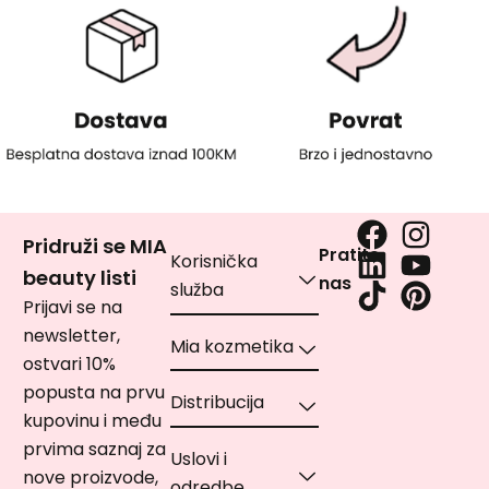
Pridruži se MIA
Pratite
Korisnička
beauty listi
nas
služba
Prijavi se na
newsletter,
Mia kozmetika
ostvari 10%
popusta na prvu
Distribucija
kupovinu i među
prvima saznaj za
Uslovi i
nove proizvode,
odredbe