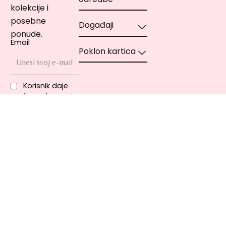
kolekcije i
posebne
Događaji
ponude.
Email
Poklon kartica
Korisnik daje
svoju saglasnost
za obradu ličnih
podataka u svrhu
direktnog
marketinga u
skladu sa
pravilima
privatnosti
Copyright © 2020-2021 MIA Cosmetics | MIA Makeup – Sva prava