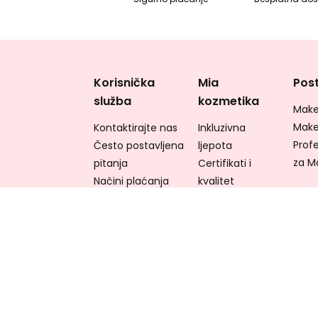
Korisnička
Mia
Post
služba
kozmetika
Make
Make
Kontaktirajte nas
Inkluzivna
Profe
Često postavljena
ljepota
za M
pitanja
Certifikati i
Načini plaćanja
kvalitet
Povrati i
Partnerstva
refundacije
Brend
Pronađite svoju
Proizvedeno u
narudžbu
Italiji
Dostava
Ekološka
odgovornost
Radite s nama