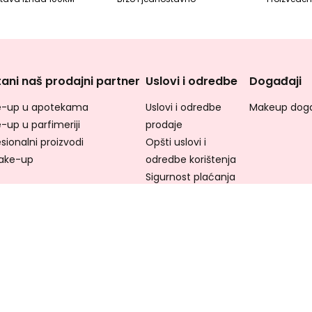
ani naš prodajni partner
Uslovi i odredbe
Događaji
-up u apotekama
Uslovi i odredbe
Makeup doga
-up u parfimeriji
prodaje
sionalni proizvodi
Opšti uslovi i
ake-up
odredbe korištenja
Sigurnost plaćanja
Pravila o kolačićima
Politika privatnosti
Izjava o
pristupačnosti weba