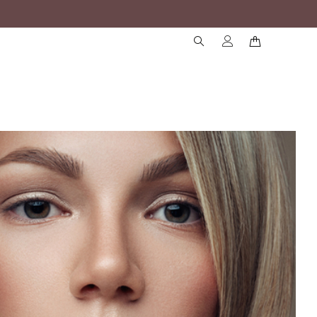
( )
( )