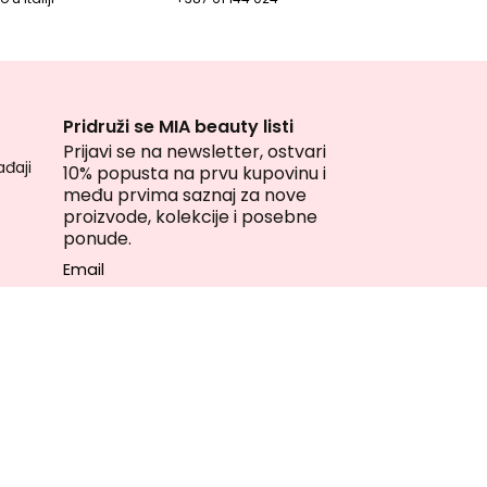
Pridruži se MIA beauty listi
Prijavi se na newsletter, ostvari
đaji
10% popusta na prvu kupovinu i
među prvima saznaj za nove
proizvode, kolekcije i posebne
ponude.
Email
Korisnik daje svoju saglasnost
za obradu ličnih podataka u svrhu
direktnog marketinga u skladu sa
pravilima privatnosti