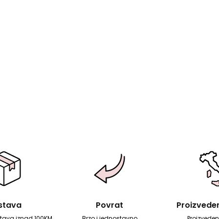
stava
Povrat
Proizvedeno
tava iznad 100KM
Brzo i jednostavno
Proizvedeno