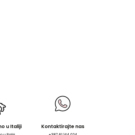
 u Italiji
Kontaktirajte nas
 u Italiji
+387 61 144 024