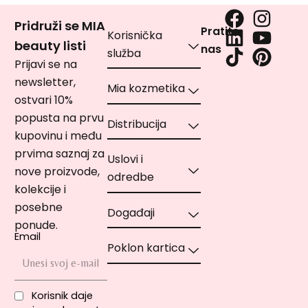
Pridruži se MIA
Pratite
Korisnička
beauty listi
nas
služba
Prijavi se na
newsletter,
Mia kozmetika
ostvari 10%
popusta na prvu
Distribucija
kupovinu i među
prvima saznaj za
Uslovi i
nove proizvode,
odredbe
kolekcije i
posebne
Događaji
ponude.
Email
Poklon kartica
Korisnik daje