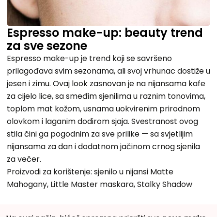
Espresso make-up: beauty trend
za sve sezone
Espresso make-up je trend koji se savršeno
prilagođava svim sezonama, ali svoj vrhunac dostiže u
jesen i zimu. Ovaj look zasnovan je na nijansama kafe
za cijelo lice, sa smeđim sjenilima u raznim tonovima,
toplom mat kožom, usnama uokvirenim prirodnom
olovkom i laganim dodirom sjaja. Svestranost ovog
stila čini ga pogodnim za sve prilike — sa svjetlijim
nijansama za dan i dodatnom jačinom crnog sjenila
za večer.
Proizvodi za korištenje: sjenilo u nijansi Matte
Mahogany, Little Master maskara, Stalky Shadow