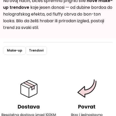
Na ovaj način, bićeš spremna prigrliti sve
nove make-
up trendove
koje jesen donosi — od dubine bordoa do
holografskog efekta, od fluffy obrva do bon-ton
looka. Bilo da želiš hrabar ili prirodan izgled, postoji
trend za svaki stil.
Make-up
Trendovi