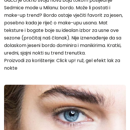
Gucci je otkrio svoju novu boju tokom posljednje
Sedmice mode u Milanu: bordo. Može li postati i
make-up trend? Bordo ostaje vječiti favorit za jesen,
posebno kada je riječ o make-upu usana. Mat
teksture i bogate boje su idealan izbor za usne ove
sezone (pročitaj naš članak). Nije iznenađenje da sa
dolaskom jeseni bordo dominira i manikirima. Kratki,
uredni, sjajni nokti su trend trenutka.
Proizvodi za korištenje: Click up! ruž, gel efekt lak za
nokte