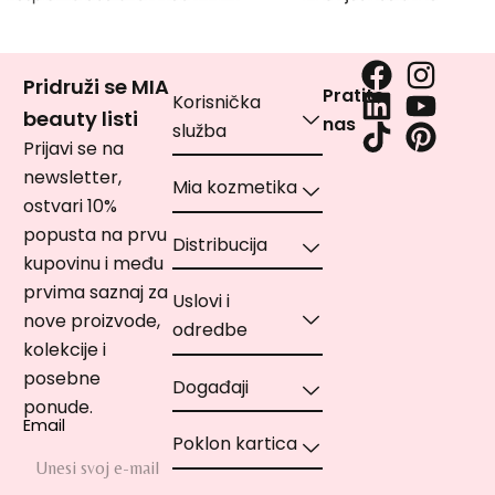
Pridruži se MIA
Pratite
Korisnička
beauty listi
nas
služba
Prijavi se na
newsletter,
Mia kozmetika
ostvari 10%
popusta na prvu
Distribucija
kupovinu i među
prvima saznaj za
Uslovi i
nove proizvode,
odredbe
kolekcije i
posebne
Događaji
ponude.
Email
Poklon kartica