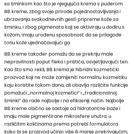
sa šminkom kao što je njegujuća krema s puderom.
BB kreme, zbog svoje prirode pojednostavljivanja i
ubrzavanja svakodnevnih gesti pripreme kože za
šminku, i zbog pigmenata koji se aktiviraju u dodiru s
kožom, imaju urođenu sposobnost da se prilagode
tonu kože ujednačavajući ga.
BB kreme također pomažu da se prekriju male
nepravilnosti poput fleka i prištića, osvjetljavajući ten.
Kao što smo rekli, BB krema je hibridni kozmetički
proizvod koji ne može zamijeniti normalnu kozmetiku
koju koristite tokom dana, ali obavlja različite funkcije
pomažući „normalnoj kozmetici“ i „tradicionalnoj
šminki“ da rade najbolje i na efikasniji način. Najbolje
BB kreme obično se sastoje od hidratantne baze i
imaju male pigmentirane mikrosfere unutra, u
različitim količinama prema potrebi formulatora
kako bi se proizvod učinio više ili manje prekrivajućim,