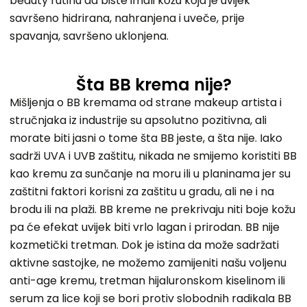
beauty rutinu da biste imali kožu koja je uvijek
savršeno hidrirana, nahranjena i uveče, prije
spavanja, savršeno uklonjena.
Šta BB krema nije?
Mišljenja o BB kremama od strane makeup artista i
stručnjaka iz industrije su apsolutno pozitivna, ali
morate biti jasni o tome šta BB jeste, a šta nije. Iako
sadrži UVA i UVB zaštitu, nikada ne smijemo koristiti BB
kao kremu za sunčanje na moru ili u planinama jer su
zaštitni faktori korisni za zaštitu u gradu, ali ne i na
brodu ili na plaži. BB kreme ne prekrivaju niti boje kožu
pa će efekat uvijek biti vrlo lagan i prirodan. BB nije
kozmetički tretman. Dok je istina da može sadržati
aktivne sastojke, ne možemo zamijeniti našu voljenu
anti-age kremu, tretman hijaluronskom kiselinom ili
serum za lice koji se bori protiv slobodnih radikala BB