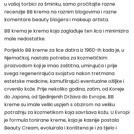
u vašoj torbici za šminku, samo pročitajte razne
recenzije BB krema na raznim blogovima i razne
komentare beauty blogera i makeup artista.
BB krema je krema koja zaglađuje ten lica i minimizira
male nedostatke.
Porijeklo BB kreme za lice datira iz 1960-ih kada je, u
Njemačkoj, nastala potreba za kozmetičkim
proizvodom koji je imao zaštitna, umirujuća i prije
svega regenerirajuća svojstva nakon tretmana
estetske medicine, kamuflirajući eventualne ožiljke i
crvenilo kože. Prije nekoliko godina, zatim, od Koreje
do Japana, od Sjedinjenih Država do Evrope, BB
kreme su imale veliki uspjeh s obzirom na veliku
potražnju za kozmetikom koja savršava kožu. U Evropi
je formula tonirane kreme, koja je kasnije postala
Beauty Cream, evoluirala i korištena je i za tijelo i