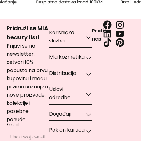
Pridruži se MIA
Pratite
Korisnička
beauty listi
nas
služba
Prijavi se na
newsletter,
Mia kozmetika
ostvari 10%
popusta na prvu
Distribucija
kupovinu i među
prvima saznaj za
Uslovi i
nove proizvode,
odredbe
kolekcije i
posebne
Događaji
ponude.
Email
Poklon kartica