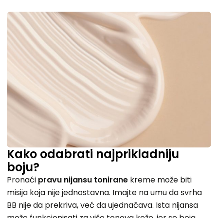
Kako odabrati najprikladniju
boju?
Pronaći
pravu nijansu tonirane
kreme može biti
misija koja nije jednostavna. Imajte na umu da svrha
BB nije da prekriva, već da ujednačava. Ista nijansa
može funkcionisati za više tonova kože, jer se boja