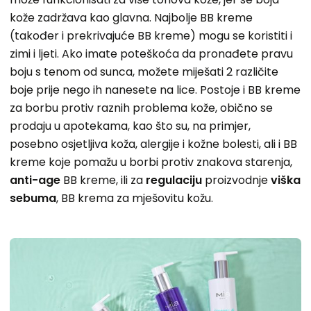
kože zadržava kao glavna. Najbolje BB kreme
(također i prekrivajuće BB kreme) mogu se koristiti i
zimi i ljeti. Ako imate poteškoća da pronađete pravu
boju s tenom od sunca, možete miješati 2 različite
boje prije nego ih nanesete na lice. Postoje i BB kreme
za borbu protiv raznih problema kože, obično se
prodaju u apotekama, kao što su, na primjer,
posebno osjetljiva koža, alergije i kožne bolesti, ali i BB
kreme koje pomažu u borbi protiv znakova starenja,
anti-age
BB kreme, ili za
regulaciju
proizvodnje
viška
sebuma
, BB krema za mješovitu kožu.