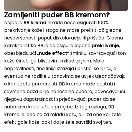
Zamijeniti puder BB kremom?
Najbolja
BB krema
nikada neće osigurati 100%
prekrivanje kože i stoga ne može prekriti očigledne
nesavršenosti poput diskoloracija ili prištića. Glavna
karakteristika BB je da osigura lagano
prekrivanje
,
obezbjeđujući „
nude effect
“ šminku, savršavajući ton
kože čineći ga blistavim i nikad sjajnim. Male
nepravilnosti, fine linije izražaja i prištići se brišu, a
eventualne razlike u tonovima se uvijek ujednačavaju
u konceptu prirodnosti. BB krema može postati i
savršena baza prije nanošenja pudera, povećavajući
njegovu dugotrajnost i sprječavajući puder da se
naborava kada uđe u pregibe. Iz tog razloga, BB
krema je idealna za mlađu kožu, ali i za one koji žele
efekt gole kože, dok i dalje žele savršiti svoj ten.